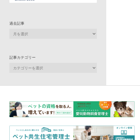
過去記事
過
去
記
事
記事カテゴリー
記
事
カ
テ
ゴ
リ
ー