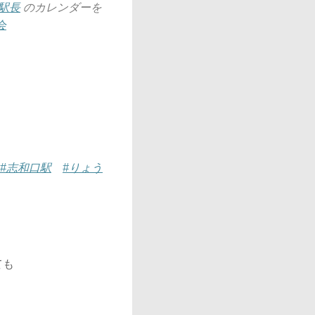
駅長
のカレンダーを
会
#志和口駅
#りょう
ても