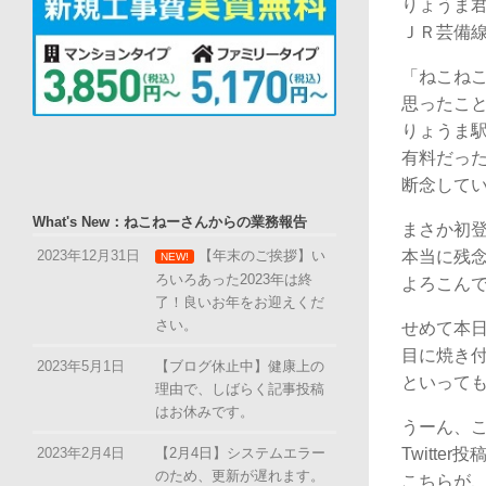
りょうま
ＪＲ芸備
「ねこねこ
思ったこ
りょうま
有料だっ
断念して
What's New：ねこねーさんからの業務報告
まさか初
2023年12月31日
【年末のご挨拶】い
本当に残
NEW!
ろいろあった2023年は終
よろこん
了！良いお年をお迎えくだ
さい。
せめて本
目に焼き
2023年5月1日
【ブログ休止中】健康上の
といって
理由で、しばらく記事投稿
はお休みです。
うーん、
Twitt
2023年2月4日
【2月4日】システムエラー
のため、更新が遅れます。
こちらが、