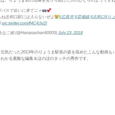
んは、りょうま君の活躍を見守り続けた方のひとりのようです
行バスで会いに来てニャ
もね志和口駅には入らないぜよ
#広島市
#芸備線
#志和口
#り
影
pic.twitter.com/fl4C4Jxj2l
あなご姫 (@Hananachan90005)
July 23, 2018
元気だった2013年のりょうま駅長の姿を収めたこんな動画も↓
もわかる素敵な編集＆ほのぼのタッチの秀作です。