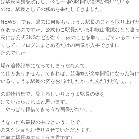
君は駅長業務を続行し、今も一部の区間で運休が続いている
線のねこ駅長としての務めを果たしてきました。
NEWS」でも、過去に何度もりょうま駅長のことを取り上げ
とがあったのですが、公式ねこ駅長がいる和歌山電鐵などと違
駅長には公式SNSなどがなく、彼のことを取り上げているニュ
たりして、ブログにまとめるだけの画像が入手できずに
いたのでした。
登場が追悼記事になってしまうだなんて、
念で仕方ありません。できれば、芸備線が全線開通になった時
でいるりょうま駅長の姿をお届けしたかったんだけどなぁ。。
日の追悼特集で、愛くるしいりょうま駅長の姿を
付けていたらければと思います。
も、やっぱり拝借できそうな画像がない。。
こうなったら最後の手段ということで、
er投稿のスクショをお借りさせていただきます。
生前の駅長姿のりょうま君です↓