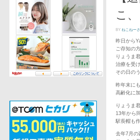
こ、
BY
ねこねー
昨日からY
ご存知の
りょうま君
治療を受
その日の
昨年末に
高齢化に
りょうま君
13年から
駅長帽も
去年7月