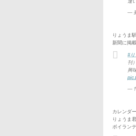
逢
— 
りょうま
新聞に掲載
#
刊
興
pic
— †
カレンダ
りょうま
ボイラン