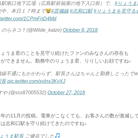
島駅南口地下広場（広島駅前福屋の地下入口前）で、
#りょうま
売中、本日１７時まで
#芸備線
#志和口駅
#りょうまを見守る
.twitter.com/1CPmFnD4Md
 のらネコ † (@Wilde_katze)
October 8, 2018
りょうま君のことを見守り続けたファンのみなさんの存在も
とができません。勤務中のりょうま君、りりしいお顔ですね↓
備線不通にもかかわらず、駅長さんはちゃんと勤務しとったでw
駅長
pic.twitter.com/xxInx3KyXJ
すや (@sss87005532)
October 27, 2018
年の11月の投稿。電車がこなくても、お客さんの数が激減し
君は志和口駅を守り続けてきたのですね↓
りょうま駅長
ご健在でした