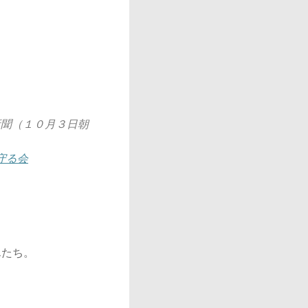
聞（１０月３日朝
守る会
んたち。