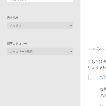
過去記事
過
去
記
事
記事カテゴリー
https://y
記
事
カ
こちらは去
テ
りょうま
ゴ
リ
#
ー
無
よ