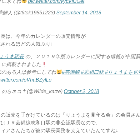
いに来てね
pic.twitter.com/vyEkIfJGet
夢鯉人 (@t6tok19851223)
September 14, 2018
駅長は、今年のカレンダーの販売情報が
されるほどの人気ぶり↓
りょうま駅長
の、２０１９年版カレンダーに関する情報が中国新
）に掲載されました
味のある人は参考にしてね
#芸備線
#志和口駅
#りょうまを見
.twitter.com/oVhaBZyILo
 のらネコ † (@Wilde_katze)
October 2, 2018
ーの販売を手がけているのは「りょうまを見守る会」の会員さ
君はＪＲ芸備線志和口駅の非公認駅長なので、
ティアさんたちが彼の駅長業務を支えていたんですね↓