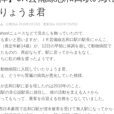
りょうま君
さん
· 公開済み
2019年2月13日
· 更新済み
2022年7月25日
ahoo!ニュースなどで見出しを飾っていたので、
方も多いと思いますが、ＪＲ芸備線志和口駅の駅長にゃんこ、
（推定年齢14歳）が、12日の早朝に体調を崩して動物病院で
けたものの、再起ならず。駅に戻ってからまもなく、
うちに虹の橋を渡ったようです。
も動物病院に入院していたりょうま君。
加え、どうやら腎臓の病気が悪化していた模様。
が志和口駅に姿を現したのは2010年のこと。
同駅の非公認駅長に就任し、彼の活動を支える人々から
作ってもらって、乗客を出迎える任務をこなしていました。
の西日本豪雨で志和口駅が浸水被害を受けて無人駅になってから