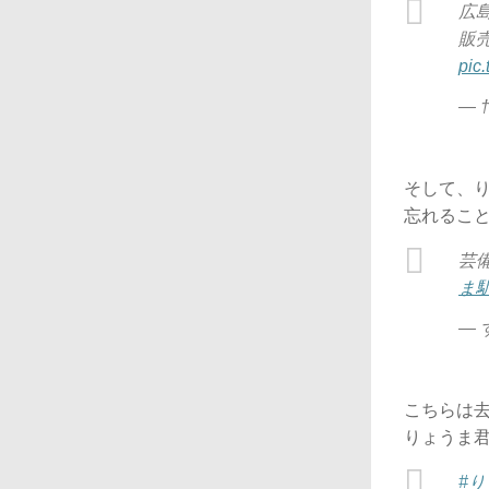
広
販
pic
— †
そして、
忘れるこ
芸
ま
— 
こちらは去
りょうま
#