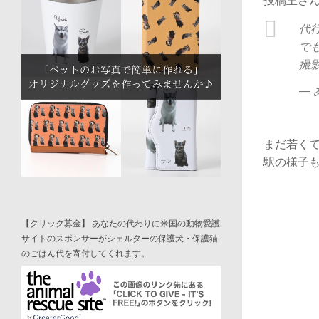
投稿主さ
代
で
撮
— 
まだ若くて
駅の様子
【クリック募金】 あなたの代わりに米国の動物愛護
サイトのスポンサーがシェルターの保護犬・保護猫
のごはん代を寄付してくれます。