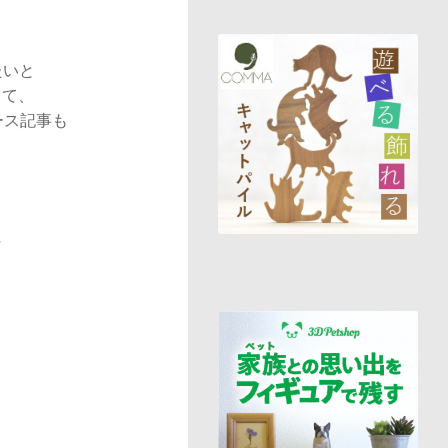
たいと
って、
ース記事も
に