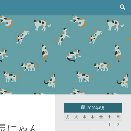
2026年8月
月
火
水
木
金
土
日
長にゃん
1
2