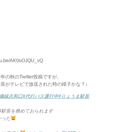
outu.be/AK0oOJQU_vQ
年の秋のTwitter投稿ですが、
駅長がテレビで放送された時の様子かな？↓
芸備線志和口
#代行バス運行中
#りょうま駅長
事駅長を務めておられます
かった