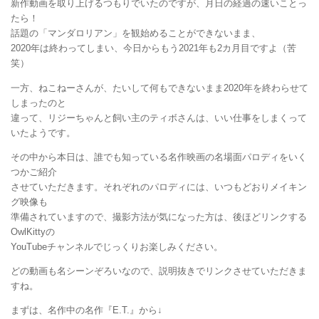
新作動画を取り上げるつもりでいたのですが、月日の経過の速いことっ
たら！
話題の「マンダロリアン」を観始めることができないまま、
2020年は終わってしまい、今日からもう2021年も2カ月目ですよ（苦
笑）
一方、ねこねーさんが、たいして何もできないまま2020年を終わらせて
しまったのと
違って、リジーちゃんと飼い主のティボさんは、いい仕事をしまくって
いたようです。
その中から本日は、誰でも知っている名作映画の名場面パロディをいく
つかご紹介
させていただきます。それぞれのパロディには、いつもどおりメイキン
グ映像も
準備されていますので、撮影方法が気になった方は、後ほどリンクする
OwlKittyの
YouTubeチャンネルでじっくりお楽しみください。
どの動画も名シーンぞろいなので、説明抜きでリンクさせていただきま
すね。
まずは、名作中の名作『E.T.』から↓