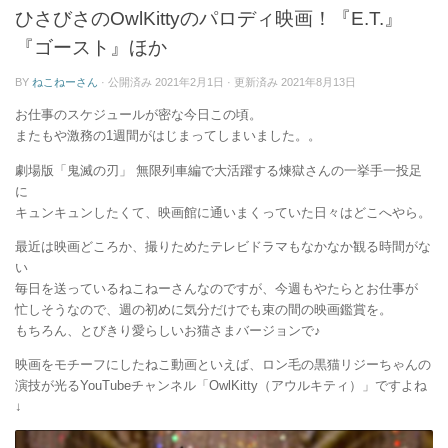
ー
ひさびさのOwlKittyのパロディ映画！『E.T.』
『ゴースト』ほか
BY
ねこねーさん
· 公開済み
2021年2月1日
· 更新済み
2021年8月13日
お仕事のスケジュールが密な今日この頃。
またもや激務の1週間がはじまってしまいました。。
劇場版「鬼滅の刃」 無限列車編で大活躍する煉獄さんの一挙手一投足
に
キュンキュンしたくて、映画館に通いまくっていた日々はどこへやら。
最近は映画どころか、撮りためたテレビドラマもなかなか観る時間がな
い
毎日を送っているねこねーさんなのですが、今週もやたらとお仕事が
忙しそうなので、週の初めに気分だけでも束の間の映画鑑賞を。
もちろん、とびきり愛らしいお猫さまバージョンで♪
映画をモチーフにしたねこ動画といえば、ロン毛の黒猫リジーちゃんの
演技が光るYouTubeチャンネル「OwlKitty（アウルキティ）」ですよね
↓