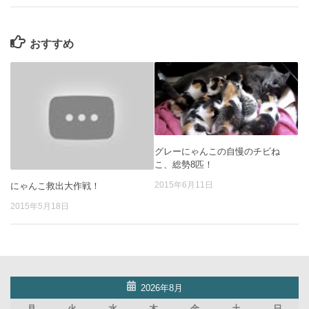
おすすめ
グレーにゃんこの自慢のチビね
こ、総勢8匹！
2015年6月11日
にゃんこ救出大作戦！
2015年5月18日
2026年8月
月
火
水
木
金
土
日