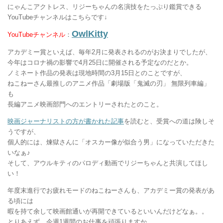
にゃんこアクトレス、リジーちゃんの名演技をたっぷり鑑賞できる
YouTubeチャンネルはこちらです↓
OwlKitty
YouTubeチャンネル
：
アカデミー賞といえば、毎年2月に発表されるのがお決まりでしたが、
今年はコロナ禍の影響で4月25日に開催される予定なのだとか。
ノミネート作品の発表は現地時間の3月15日とのことですが、
ねこねーさん最推しのアニメ作品「劇場版「鬼滅の刃」 無限列車編」
も
長編アニメ映画部門へのエントリーされたとのこと。
映画ジャーナリストの方が書かれた記事
を読むと、受賞への道は険しそ
うですが、
個人的には、煉獄さんに「オスカー像が似合う男」になっていただきた
いなぁ♪
そして、アウルキティのパロディ動画でリジーちゃんと共演してほし
い！
年度末進行でお疲れモードのねこねーさんも、アカデミー賞の発表があ
る頃には
暇を持て余して映画館通いが再開できているといいんだけどなぁ。。
とりあえず、今週1週間のお仕事を頑張りますか。。。