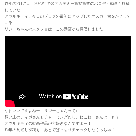
昨年の2月には、2020年の米アカデミー賞授賞式のパロディ動画も投稿
していた
アウルキティ。今日のブログの最初にアップしたオスカー像をかじって
いる
リジーちゃんのスクショは、この動画から拝借しました↓
かわいいですよねー、リジーちゃんって♪
飼い主のティボさんもチャーミングだし、ねこねーさんは、もう
アウルキティの動画作品が大好きなんですよー！
昨年の見逃し投稿も、あとでばっちりチェックしなくっちゃ！