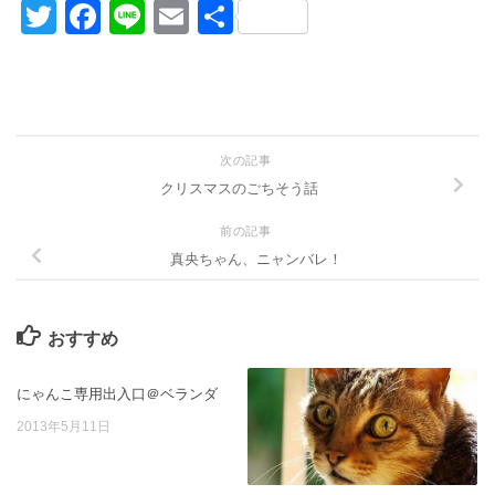
Twitter
Facebook
Line
Email
共
有
次の記事
クリスマスのごちそう話
前の記事
真央ちゃん、ニャンバレ！
おすすめ
にゃんこ専用出入口＠ベランダ
2013年5月11日