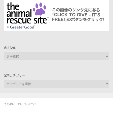
過去記事
過
去
記
事
記事カテゴリー
記
事
カ
テ
ゴ
うちねこ
/
ねこちゅーぶ
リ