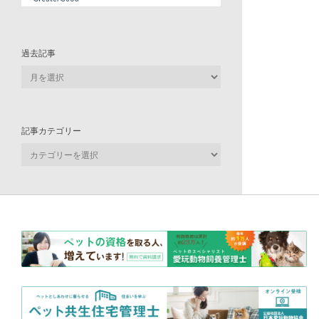
過去記事
過
去
記
事
記事カテゴリー
記
事
カ
テ
ゴ
リ
ー