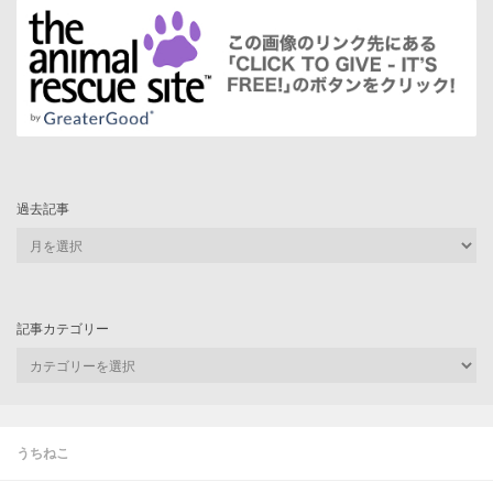
過去記事
過
去
記
事
記事カテゴリー
記
事
カ
テ
ゴ
うちねこ
リ