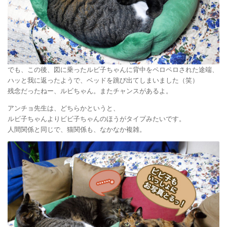
でも、この後、図に乗ったルビ子ちゃんに背中をペロペロされた途端、
ハッと我に返ったようで、ベッドを跳び出てしまいました（笑）
残念だったねー、ルビちゃん。またチャンスがあるよ。
アンチョ先生は、どちらかというと、
ルビ子ちゃんよりビビ子ちゃんのほうがタイプみたいです。
人間関係と同じで、猫関係も、なかなか複雑。