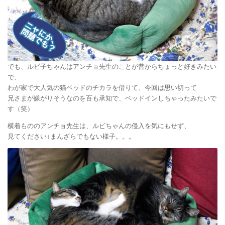
でも、ルビ子ちゃんはアンチョ先生のことが昔からちょっと好きみたい
で、
わが家で大人気の猫ベッドのチカラを借りて、今回は思い切って
兄さまが嫌がりそうなのを百も承知で、ベッドインしちゃったみたいで
す（笑）
横着もののアンチョ先生は、ルビちゃんの侵入を気にもせず、
見てください↓まんざらでもない様子。。。