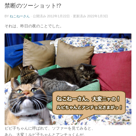
ー
禁断のツーショット!?
BY
ねこねーさん
· 公開済み
2012年1月22日
· 更新済み
2022年1月3日
それは、昨日の夜のことでした。
ビビ子ちゃんに呼ばれて、ソファーを見てみると、
あら、大変！ルビ子ちゃんとアンチョくんが、