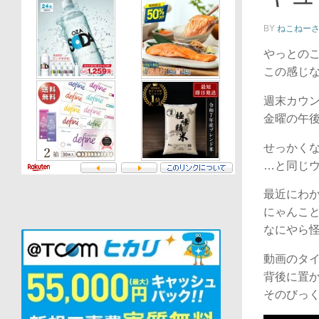
BY
ねこねー
やっとの
この感じ
週末カウ
金曜の午
せっかく
…と同じ
最近にわ
にゃんこ
なにやら
動画のタ
背後に置
そのびっ