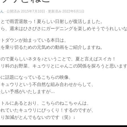
さん
· 公開済み
2015年7月10日
· 更新済み
2022年6月1日
ことで雨雲退散っ！夏らしい日射しが復活しました。
なら、週末はひさびさにガーデニングを楽しめそうでうれしいな
ントダウンが始まっている本日は、
後を乗り切るための元気めの動画をご紹介しますね。
なので夏らしいネタを♪ということで、夏と言えばスイカ！
ウリ科のお野菜、キュウリとにゃんこの関係を探ろうと思いま
かに話題になっているこちらの映像、
とキュウリという不自然な組み合わせからして、
怪しい予感がいたしますが…
イトルにあるとおり、こちらのねこちゃんは、
かれていたキュウリにびっくり！するのですが、
くり加減がとんでもないのです（笑）↓