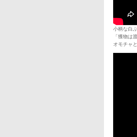
小柄な白
「獲物は
オモチャ