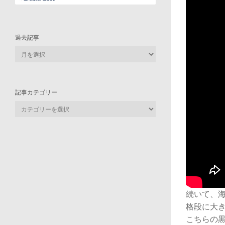
過去記事
過
去
記
事
記事カテゴリー
記
事
カ
テ
ゴ
リ
ー
続いて、
格段に大
こちらの黒