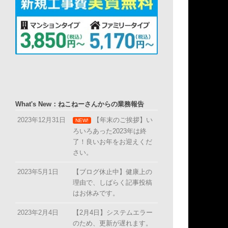
What's New：ねこねーさんからの業務報告
2023年12月31日
【年末のご挨拶】い
NEW!
ろいろあった2023年は終
了！良いお年をお迎えくだ
さい。
2023年5月1日
【ブログ休止中】健康上の
理由で、しばらく記事投稿
はお休みです。
2023年2月4日
【2月4日】システムエラー
のため、更新が遅れます。