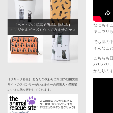
なにもそ
キュウリ
でも世の
そんなこ
こちらも
バリバリ
かなりの
【クリック募金】 あなたの代わりに米国の動物愛護
サイトのスポンサーがシェルターの保護犬・保護猫
のごはん代を寄付してくれます。