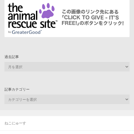
過去記事
過
去
記
事
記事カテゴリー
記
事
カ
テ
ゴ
ねこにゅーす
リ