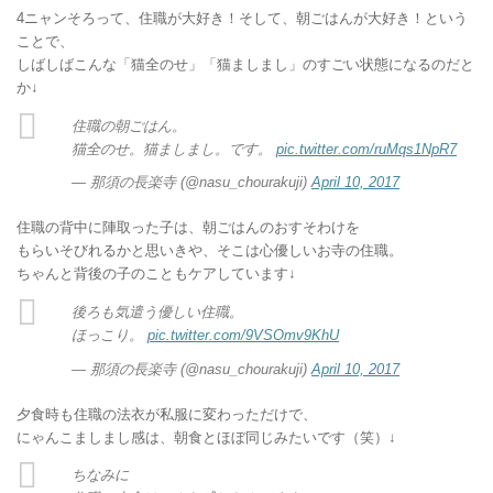
4ニャンそろって、住職が大好き！そして、朝ごはんが大好き！という
ことで、
しばしばこんな「猫全のせ」「猫ましまし」のすごい状態になるのだと
か↓
住職の朝ごはん。
猫全のせ。猫ましまし。です。
pic.twitter.com/ruMqs1NpR7
— 那須の長楽寺 (@nasu_chourakuji)
April 10, 2017
住職の背中に陣取った子は、朝ごはんのおすそわけを
もらいそびれるかと思いきや、そこは心優しいお寺の住職。
ちゃんと背後の子のこともケアしています↓
後ろも気遣う優しい住職。
ほっこり。
pic.twitter.com/9VSOmv9KhU
— 那須の長楽寺 (@nasu_chourakuji)
April 10, 2017
夕食時も住職の法衣が私服に変わっただけで、
にゃんこましまし感は、朝食とほぼ同じみたいです（笑）↓
ちなみに