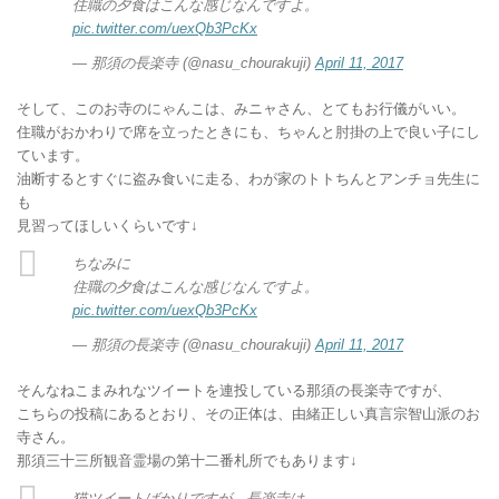
住職の夕食はこんな感じなんですよ。
pic.twitter.com/uexQb3PcKx
— 那須の長楽寺 (@nasu_chourakuji)
April 11, 2017
そして、このお寺のにゃんこは、みニャさん、とてもお行儀がいい。
住職がおかわりで席を立ったときにも、ちゃんと肘掛の上で良い子にし
ています。
油断するとすぐに盗み食いに走る、わが家のトトちんとアンチョ先生に
も
見習ってほしいくらいです↓
ちなみに
住職の夕食はこんな感じなんですよ。
pic.twitter.com/uexQb3PcKx
— 那須の長楽寺 (@nasu_chourakuji)
April 11, 2017
そんなねこまみれなツイートを連投している那須の長楽寺ですが、
こちらの投稿にあるとおり、その正体は、由緒正しい真言宗智山派のお
寺さん。
那須三十三所観音霊場の第十二番札所でもあります↓
猫ツイートばかりですが、長楽寺は