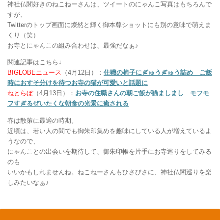
神社仏閣好きのねこねーさんは、ツイートのにゃんこ写真はもちろんで
すが、
Twitterのトップ画面に燦然と輝く御本尊ショットにも別の意味で萌えま
くり（笑）
お寺とにゃんこの組み合わせは、最強だなぁ♪
関連記事はこちら↓
BIGLOBEニュース
（4月12日）：
住職の椅子にぎゅうぎゅう詰め ご飯
時におすそ分けを待つお寺の猫が可愛いと話題に
ねとらぼ
（4月13日）：
お寺の住職さんの朝ご飯が猫ましまし モフモ
フすぎるぜいたくな朝食の光景に癒される
春は散策に最適の時期。
近頃は、若い人の間でも御朱印集めを趣味にしている人が増えているよ
うなので、
にゃんことの出会いを期待して、御朱印帳を片手にお寺巡りをしてみる
のも
いいかもしれませんね。ねこねーさんもひさびさに、神社仏閣巡りを楽
しみたいなぁ♪