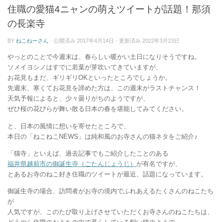
ー
住職の愛猫4ニャンの萌えツイートが話題！那須
の長楽寺
BY
ねこねーさん
· 公開済み
2017年4月14日
· 更新済み
2022年3月23日
やっとのことで今週末は、春らしい暖かい土日になりそうですね。
ソメイヨシノはすでに若葉が芽吹いてきていますが、
お花見もまだ、ギリギリOKといったところでしょうか。
先週末、寒くてお花見を諦めた方は、この週末がラストチャンス！
天気予報によると、少々曇りがちのようですが、
ぜひ桜の花びらが舞い散る日本の春を堪能してみてください。
と、日本の風情に想いを寄せたところで、
本日の「ねこねこNEWS」は純和風のお寺さんの猫ネタをご紹介♪
「猫寺」といえば、過去記事でもご紹介したことのある
福井県越前市の御誕生寺（ごたんじょうじ）
が有名ですが、
とあるお寺のねこ好き住職のツイートが最近、話題になっています。
御誕生寺の場合、訪問者がお寺の境内でふれあえるたくさんのねこたち
が
人気ですが、このたび取り上げさせていただくお寺さんのねこたちは、