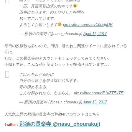
一応、真言宗智山派のお寺です
田舎にあります。のんびりした時間を
猫とすごしています。
よろしくお願いします
pic.twitter.com/aevC0oHpQP
— 那須の長楽寺 (@nasu_chourakuji)
April 11, 2017
毎日の投稿数も多いので、日頃、巷のねこ関連ツイートに癒されている
方は、
ぜひ、この長楽寺のアカウントもチェックしてみてください。
今朝も早速、こんな萌え萌えショットが投稿されていますよ↓
ごはんをねだる時に
自分の可愛さを最大限に活用する。
寺の猫あるある。
こんな顔されたら、たまらん。
pic.twitter.com/dE1uZTExTE
— 那須の長楽寺 (@nasu_chourakuji)
April 13, 2017
人気急上昇の那須の長楽寺のTwitterアカウントはこちら↓
那須の長楽寺 @nasu_chourakuji
Twitter
：