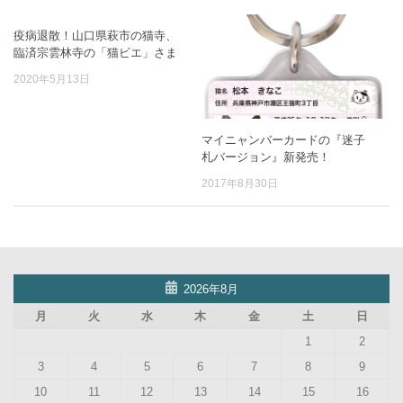
疫病退散！山口県萩市の猫寺、
臨済宗雲林寺の「猫ビエ」さま
2020年5月13日
マイニャンバーカードの『迷子
札バージョン』新発売！
2017年8月30日
2026年8月
月
火
水
木
金
土
日
1
2
3
4
5
6
7
8
9
10
11
12
13
14
15
16