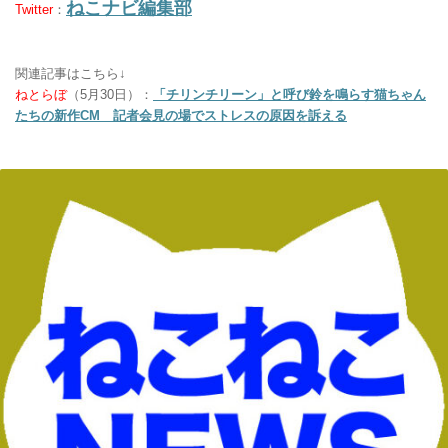
ねこナビ編集部
Twitter
：
関連記事はこちら↓
ねとらぼ
（5月30日）：
「チリンチリーン」と呼び鈴を鳴らす猫ちゃん
たちの新作CM 記者会見の場でストレスの原因を訴える