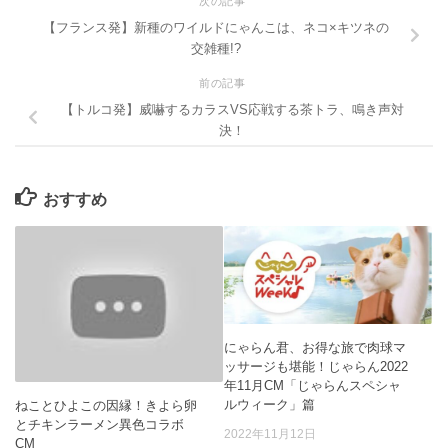
次の記事
【フランス発】新種のワイルドにゃんこは、ネコ×キツネの
交雑種!?
前の記事
【トルコ発】威嚇するカラスVS応戦する茶トラ、鳴き声対
決！
おすすめ
にゃらん君、お得な旅で肉球マ
ッサージも堪能！じゃらん2022
年11月CM「じゃらんスペシャ
ルウィーク」篇
ねことひよこの因縁！きよら卵
とチキンラーメン異色コラボ
2022年11月12日
CM