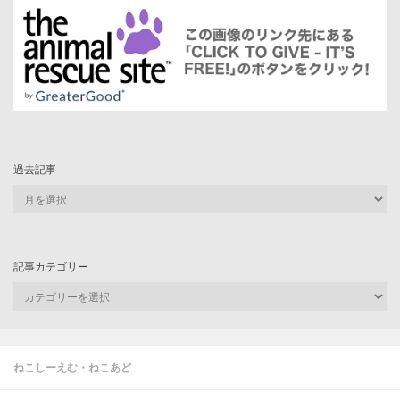
過去記事
過
去
記
事
記事カテゴリー
記
事
カ
テ
ゴ
ねこしーえむ・ねこあど
リ