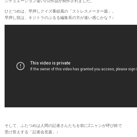
シチュエーション違いの2作品が制作されました。
ひとつめは、早押しクイズ番組風の「ストレスメーター篇」。
早押し技は、キジトラのぶるる編集長の方が速い感じかな？↓
そして、ふたつめは人間の記者さんたちを前に2ニャンが呼び鈴で
受け答えする「記者会見篇」↓