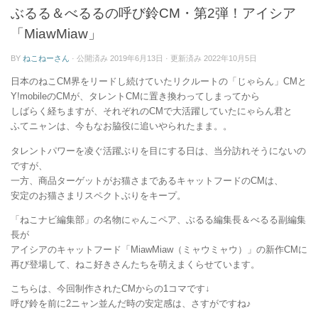
ー
ぶるる＆べるるの呼び鈴CM・第2弾！アイシア
「MiawMiaw」
BY
ねこねーさん
· 公開済み
2019年6月13日
· 更新済み
2022年10月5日
日本のねこCM界をリードし続けていたリクルートの「じゃらん」CMと
Y!mobileのCMが、タレントCMに置き換わってしまってから
しばらく経ちますが、それぞれのCMで大活躍していたにゃらん君と
ふてニャンは、今もなお脇役に追いやられたまま。。
タレントパワーを凌ぐ活躍ぶりを目にする日は、当分訪れそうにないの
ですが、
一方、商品ターゲットがお猫さまであるキャットフードのCMは、
安定のお猫さまリスペクトぶりをキープ。
「ねこナビ編集部」の名物にゃんこペア、ぶるる編集長＆べるる副編集
長が
アイシアのキャットフード「MiawMiaw（ミャウミャウ）」の新作CMに
再び登場して、ねこ好きさんたちを萌えまくらせています。
こちらは、今回制作されたCMからの1コマです↓
呼び鈴を前に2ニャン並んだ時の安定感は、さすがですね♪