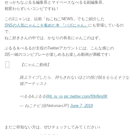
せっかちなぶるる編集長とマイペースなべるる副編集長、
相変わらずいいコンビですね！
この2ニャンは、以前「ねこねこNEWS」でもご紹介した
SNSの人気にゃんこを集めた本 『バズにゃん』
にも登場しているの
で、
ねこ好きさんの中では、かなりの有名にゃんこのはず。
ぶるる＆べるるが主役のTwitterアカウントには、こんな感じの
2匹一緒のコンビプレーが楽しめるお楽しみ動画が満載です↓
【にゃんこ動画】
路上ライブしたら、持ちきれないほどの投げ銭をもらえそうな
猫アーティスト
べるる&ぶるる
@b_ru_ru
pic.twitter.com/f0tr8jro0K
— ねこナビ (@NekonaviJP)
June 7, 2019
まだご存知ない方は、ぜひチェックしてみてください♪