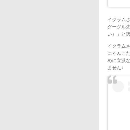
イクラム
グーグル先
い）」と
イクラム
にゃんこ
めに立派
ません↓