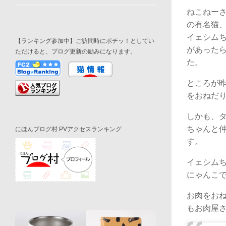
ねこねー
の有名猫
イェシム
【ランキング参加中】ご訪問時にポチッ！としてい
があった
ただけると、ブログ更新の励みになります。
た。
ところが
をおねだ
しかも、
ちゃんと
にほんブログ村 PVアクセスランキング
す。
イェシム
にゃんこ
お肉をお
もお肉屋