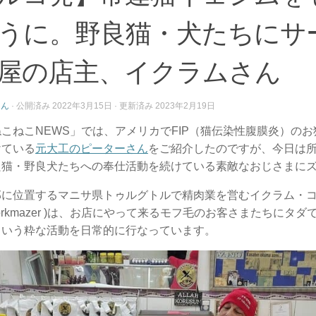
うに。野良猫・犬たちにサ
屋の店主、イクラムさん
さん
· 公開済み
2022年3月15日
· 更新済み
2023年2月19日
こねこNEWS」では、アメリカでFIP（猫伝染性腹膜炎）の
けている
元大工のピーターさん
をご紹介したのですが、今日は
良猫・野良犬たちへの奉仕活動を続けている素敵なおじさまに
部に位置するマニサ県トゥルグトルで精肉業を営むイクラム・
m Korkmazer )は、お店にやって来るモフ毛のお客さまたちに
という粋な活動を日常的に行なっています。