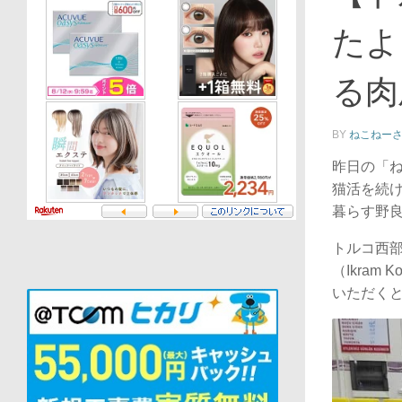
たよ
る肉
BY
ねこねー
昨日の「ね
猫活を続
暮らす野
トルコ西
（Ikra
いただく