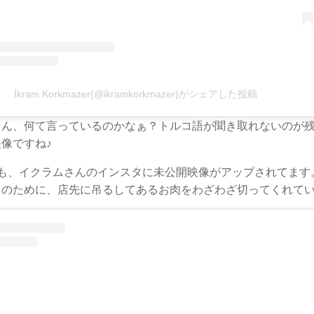
İkram Korkmazer(@ikramkorkmazer)がシェアした投稿
さん、何て言っているのかなぁ？トルコ語が聞き取れないのが
像ですね♪
にも、イクラムさんのインスタに未公開映像がアップされてます
まのために、店先に吊るしてあるお肉をわざわざ切ってくれてい