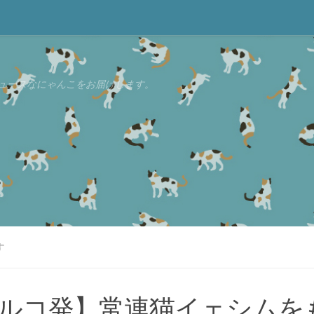
ュースなにゃんこをお届けします。
す
ルコ発】常連猫イェシムを