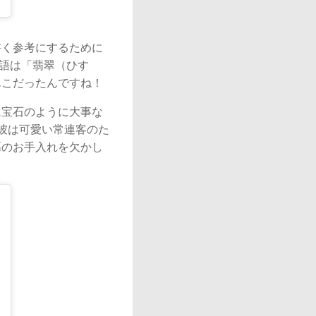
書く参考にするために
単語は「翡翠（ひす
んこだったんですね！
に宝石のように大事な
彼は可愛い常連客のた
墓のお手入れを欠かし