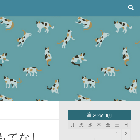
2026年8月
月
火
水
木
金
土
日
もてなし
1
2