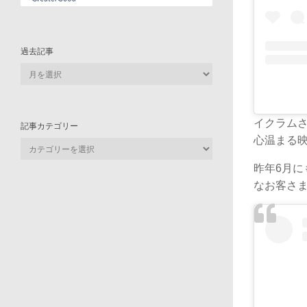
過去記事
過
去
記
事
イクラム
記事カテゴリー
心温まる映
記
事
昨年6月
カ
なお客さ
テ
ゴ
リ
ー