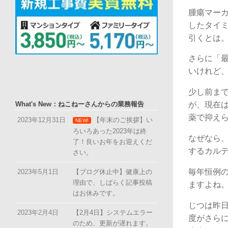
腫瘍マー
したタイ
引くとは
さらに「
いけれど
少し前ま
What's New：ねこねーさんからの業務報告
が、現在
薬で抑え
2023年12月31日
【年末のご挨拶】い
NEW!
ろいろあった2023年は終
なぜなら、
了！良いお年をお迎えくだ
するカル
さい。
毎年恒例
2023年5月1日
【ブログ休止中】健康上の
理由で、しばらく記事投稿
ますよね
はお休みです。
じつは昨
2023年2月4日
【2月4日】システムエラー
度がさら
のため、更新が遅れます。