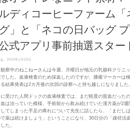
ルディコーヒーファーム「
グ」と「ネコの日バッグ 
公式アプリ事前抽選スター
さん
·
2024年1月24日
過観察中のねこねーさんは今週、月曜日が地元の乳腺科クリニッ
院でした。血液検査のため採血したのですが、腫瘍マーカーは
なる結果発表は2カ月後の次回の診察へと持ち越しになりました
スに受けた人間ドックの血液検査では、まだ軽度の貧血だった
貧血は治っていた模様。手術前から飲み続けていた漢方薬が2週
活してしまった手足の痺れについて先生に話したら、「まだし
ので薬は続けましょう」ということになり、30日分の「疎径活
ました。