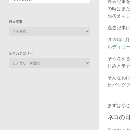
過去記事
の時はま
め考えも
過去記事
過去記事は
過
去
2023年1
記
ルディコ
事
記事カテゴリー
そう考え
記
じみと幸
事
カ
そんなわけ
テ
日バッグ
ゴ
リ
ー
まずは小
ネコの日