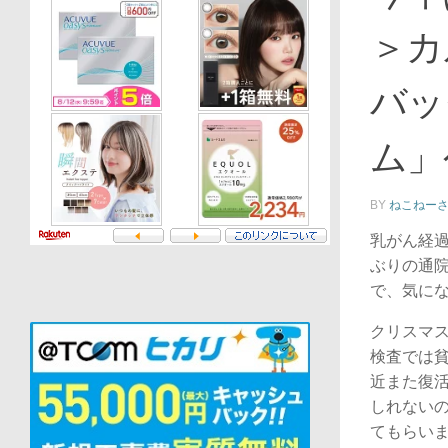
＞カ
バッ
ム」
BY
ねこねー
乳がん経
ぶりの通
で、気に
クリスマ
検査では
近また復
しれない
てもらい