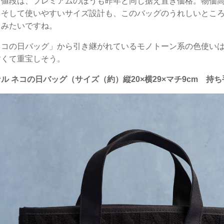
お値段は、プレミアムのほうも昨年と同じ据え置き価格。物価
。そして使いやすいサイズ設計も、このバッグのうれしいとこ
じみたいですね。
ネコの日バッグ」から引き継がれているモノトーン系の色使い
すくて重宝しそう。
ル ネコの日バッグ（サイズ（約）縦20×横29×マチ9cm 持ち手