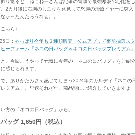
を振り返ると、ねこねーさんは記事の冒頭で最強寒波の心配を
だ、2カ月後に右胸のしこりを発見して怒涛の治療イヤーに突入
しなかったんだろうなぁ。。
こちら↓
月25日：
やっぱり今年も２種類販売！公式アプリで事前抽選スター
ーヒーファーム「ネコの日バッグ＆ネコの日バッグプレミアム
ると、今回こうやって元気に今年の「ネコの日バッグ」をご紹
せに感じられます。
で、ありがたみさえ感じてしまう2024年のカルディ「ネコの
プレミアム」。早速それぞれ、商品別にご紹介していきますよ
さい方の「ネコの日バッグ」から。
バッグ 1,650円（税込）