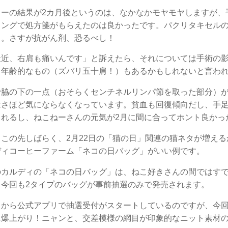
カーの結果が2カ月後というのは、なかなかモヤモヤしますが、
ミングで処方箋がもらえたのは良かったです。パクリタキセル
。。さすが抗がん剤、恐るべし！
最近、右肩も痛いんです」と訴えたら、それについては手術の
、年齢的なもの（ズバリ五十肩！）もあるかもしれないと言わ
で脇の下の一点（おそらくセンチネルリンパ節を取った部分）
はさほど気にならなくなっています。貧血も回復傾向だし、手
られるし、ねこねーさんの元気が2月に間に合ってホント良かっ
この先しばらく、2月22日の「猫の日」関連の猫ネタが増え
ディコーヒーファーム「ネコの日バッグ」がいい例です。
のカルディの「ネコの日バッグ」は、ねこ好きさんの間ではす
。今回も2タイプのバッグが事前抽選のみで発売されます。
日から公式アプリで抽選受付がスタートしているのですが、今
に爆上がり！ニャンと、交差模様の網目が印象的なニット素材