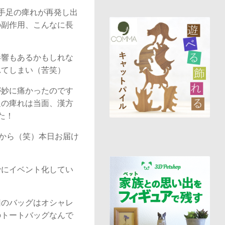
手足の痺れが再発し出
の副作用、こんなに長
影響もあるかもしれな
れてしまい（苦笑）
が妙に痛かったのです
足の痺れは当面、漢方
た！
るから（笑）本日お届け
でにイベント化してい
回のバッグはオシャレ
のトートバッグなんで