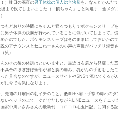
！！）昨日の深夜の
男子体操の個人総合決勝
も、なんだかんだ
で最後まで観てしまいました（「慎ちゃん」こと岡選手、金メダ
！）
いつもどおりの時間にちゃんと寝るつもりでポケモンスリープ
後に男子体操の決勝が行われていることに気づいてしまって。
始めたのでした。ポケモンスリープはそのままにしておいたの
解説のアナウンスとねこねーさんの小声の声援がバッチリ録音
た（笑）
さんのその後の体調はといいますと、最近は右肩から発症した
の不具合のほぼほぼ全部が肩と腕の痛み。乳がんの手術をした
いった具合なのですが、ニュースサイトやSNSで流れてくるが
すがに今でも気になります。
か、先週の月曜日の朝イチのこと。低血圧×肩・手指の痺れのダ
ないベッドの上で、ぐだぐだしながらLINEニュースをチェッ
漫画家中川いさみさんの最新刊「コロコロ毛玉日記」に関する