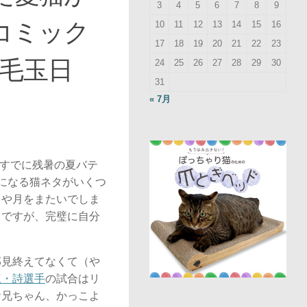
3
4
5
6
7
8
9
コミック
10
11
12
13
14
15
16
17
18
19
20
21
22
23
ロ毛玉日
24
25
26
27
28
29
30
31
« 7月
、すでに残暑の夏バテ
になる猫ネタがいくつ
もや月をまたいでしま
ろですが、完璧に自分
部見終えてなくて（や
三・詩選手
の試合はリ
お兄ちゃん、かっこよ