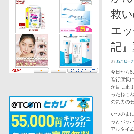
救い
エッ
記』
BY
ねこねー
今日から8
進行症状
か目に止
ったねこ
の気力の
いつのま
っとバッ
アルタイ