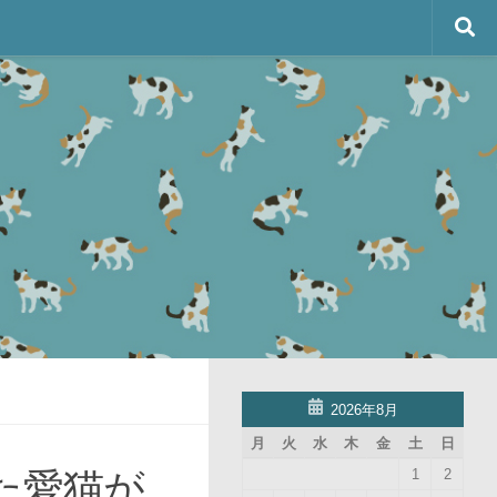
2026年8月
月
火
水
木
金
土
日
た愛猫が
1
2