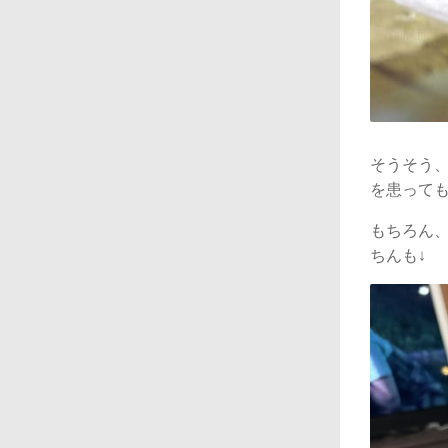
そうそう
を患って
もちろん
ちんも↓