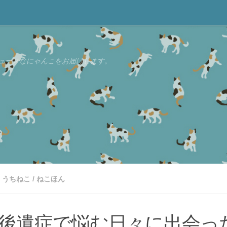
ュースなにゃんこをお届けします。
うちねこ
/
ねこほん
後遺症で悩む日々に出会っ