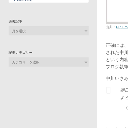
過去記事
出典：
PR Tim
過
去
記
正確には
事
された中
記事カテゴリー
という内
記
事
ブログ執
カ
中川いさ
テ
ゴ
朝
リ
ー
よ
— 