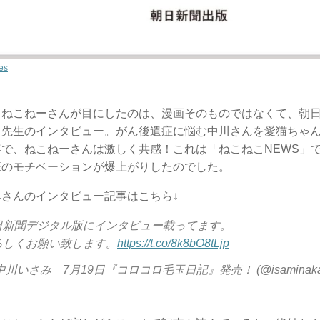
es
、ねこねーさんが目にしたのは、漫画そのものではなくて、朝
川先生のインタビュー。がん後遺症に悩む中川さんを愛猫ちゃ
容で、ねこねーさんは激しく共感！これは「ねこねこNEWS」
筆のモチベーションが爆上がりしたのでした。
みさんのインタビュー記事はこちら↓
日新聞デジタル版にインタビュー載ってます。
ろしくお願い致します。
https://t.co/8k8bO8tLjp
中川いさみ 7月19日『コロコロ毛玉日記』発売！ (@isaminaka