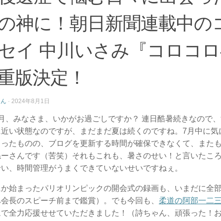
の神に！朝日新聞連載中の
セイ 中川いさみ『コロコ
重版決定！
さん
·
2024年8月1日
月、みなさま、いかがお過ごしですか？ 連日酷暑続きなので
に近い状態なのですが、まだまだ夏は続くのですね。7月中に気
まったものの、ブログを更新する時間が確保できなくて、また
ねーさんです（苦笑）それもこれも、暑さのせい！と言いたこ
せい、時間管理がうまくできていないせいですねぇ。
にか始まったパリオリンピックの開会式の録画も、いまだに全
ハ会長のスピーチ前まで鑑賞）。でも今回も、
柔道の阿部一二
ムで全力応援せせていただきました！（詩ちゃん、頑張った！