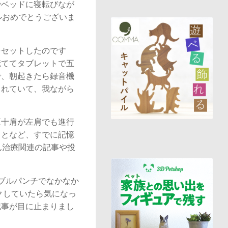
でベッドに寝転びなが
ルおめでとうございま
をセットしたのです
慌ててタブレットで五
で、朝起きたら録音機
されていて、我ながら
五十肩が左肩でも進行
ことなど、すでに記憶
ん治療関連の記事や投
ブルパンチでなかなか
クしていたら気になっ
記事が目に止まりまし