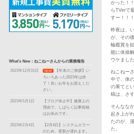
かった！
らTVer
すー！！
昨夜は、
が、その
輪鑑賞を
能に体操
ウケまし
What's New：ねこねーさんからの業務報告
2023年12月31日
【年末のご挨拶】い
NEW!
ねこねー
ろいろあった2023年は終
中で、体
了！良いお年をお迎えくだ
の果てと
さい。
稿は、さ
2023年5月1日
【ブログ休止中】健康上の
そんなな
理由で、しばらく記事投稿
はお休みです。
起き上がれ
たのが、
2023年2月4日
【2月4日】システムエラー
た。
のため、更新が遅れます。