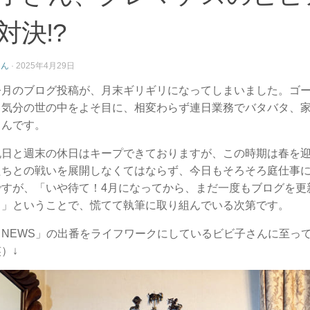
対決!?
さん
·
2025年4月29日
今月のブログ投稿が、月末ギリギリになってしまいました。ゴ
気分の世の中をよそ目に、相変わらず連日業務でバタバタ、家の
さんです。
祝日と週末の休日はキープできておりますが、この時期は春を
たちとの戦いを展開しなくてはならず、今日もそろそろ庭仕事
ですが、「いや待て！4月になってから、まだ一度もブログを更
！」ということで、慌てて執筆に取り組んでいる次第です。
こNEWS」の出番をライフワークにしているビビ子さんに至っ
）↓