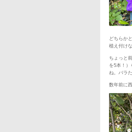
どちらか
植え付け
ちょっと前
を5本！
ね。バラ
数年前に