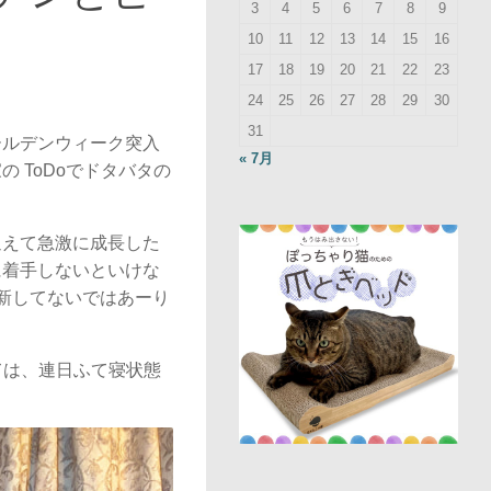
3
4
5
6
7
8
9
10
11
12
13
14
15
16
17
18
19
20
21
22
23
24
25
26
27
28
29
30
31
ールデンウィーク突入
« 7月
 ToDoでドタバタの
迎えて急激に成長した
に着手しないといけな
新してないではあーり
ては、連日ふて寝状態