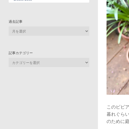
過去記事
過
去
記
事
記事カテゴリー
記
事
カ
テ
ゴ
リ
ー
このビビ
暮れぐら
のために