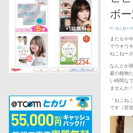
ボー
BY
ねこねー
またもや
でウキウキ
ねこねー
なんとか
庭の植物
い時間な
ませんか
「ねこね
です（苦笑