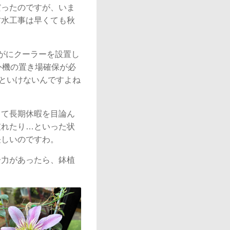
だったのですが、いま
防水工事は早くても秋
がにクーラーを設置し
外機の置き場確保が必
といけないんですよね
して長期休暇を目論ん
破れたり…といった状
怪しいのですわ。
余力があったら、鉢植
。