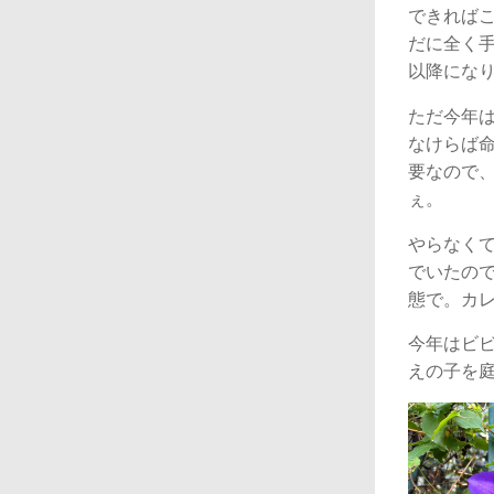
できれば
だに全く
以降にな
ただ今年
なけらば
要なので
ぇ。
やらなく
でいたの
態で。カ
今年はビ
えの子を