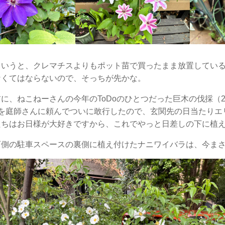
というと、クレマチスよりもポット苗で買ったまま放置してい
なくてはならないので、そっちが先かな。
に、ねこねーさんの今年のToDoのひとつだった巨木の伐採（
）を庭師さんに頼んでついに敢行したので、玄関先の日当たりエ
たちはお日様が大好きですから、これでやっと日差しの下に植
西側の駐車スペースの裏側に植え付けたナニワイバラは、今まさ