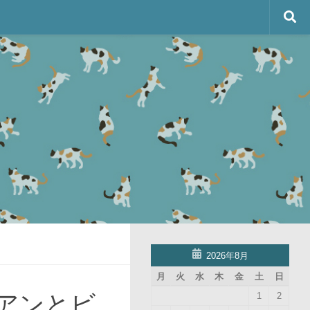
2026年8月
月
火
水
木
金
土
日
アンとビ
1
2