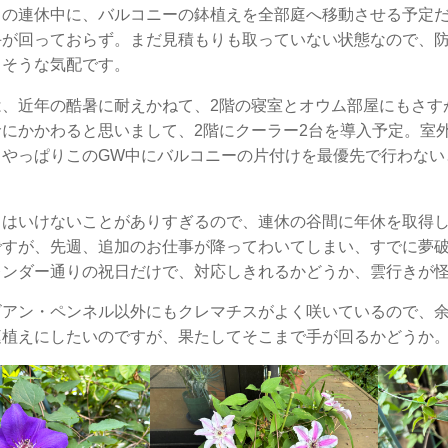
この連休中に、バルコニーの鉢植えを全部庭へ移動させる予定
手が回っておらず。まだ見積もりも取っていない状態なので、
りそうな気配です。
は、近年の酷暑に耐えかねて、2階の寝室とオウム部屋にもさす
命にかかわると思いまして、2階にクーラー2台を導入予定。室
、やっぱりこのGW中にバルコニーの片付けを最優先で行わない
てはいけないことがありすぎるので、連休の谷間に年休を取得
ですが、先週、追加のお仕事が降ってわいてしまい、すでに夢
レンダー通りの祝日だけで、対応しきれるかどうか、雲行きが
ビアン・ペンネル以外にもクレマチスがよく咲いているので、
庭植えにしたいのですが、果たしてそこまで手が回るかどうか