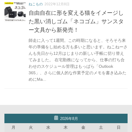
ー
ねこもの
2022年12月8日
自由自在に形を変える猫をイメージし
た黒い消しゴム「ネコゴム」サンスタ
ー文具から新発売！
師走に入って1週間。この時期になると、そろそろ来
年の準備をし始める方も多いと思います。ねこねーさ
んも先日から12月はじまりの新しい手帳に切り替え
てみました。 在宅勤務になってから、仕事の打ち合
わせのスケジュール管理はもっぱら「Outlook
365」、さらに個人的な作業予定のメモを書き込みた
めにMa...
2026年8月
月
火
水
木
金
土
日