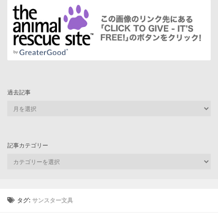
過去記事
過
去
記
事
記事カテゴリー
記
事
カ
テ
ゴ
タグ:
サンスター文具
リ