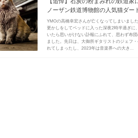
【追悼】石炭の粉まみれの鉄道家
ノーザン鉄道博物館の人気猫ダー
YMOの高橋幸宏さんが亡くなってしまいまし
更かしをしてベッドに入った深夜2時半過ぎに
いたら思いがけない訃報にふれて、思わず布団
ました。先日は、大御所ギタリストのジェフ・
れてしまったし、2023年は音楽界への大き...