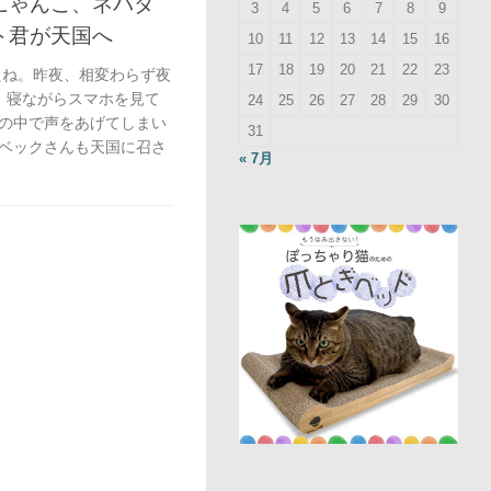
にゃんこ、ネバダ
3
4
5
6
7
8
9
ト君が天国へ
10
11
12
13
14
15
16
17
18
19
20
21
22
23
たね。昨夜、相変わらず夜
、寝ながらスマホを見て
24
25
26
27
28
29
30
の中で声をあげてしまい
31
ベックさんも天国に召さ
« 7月