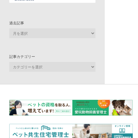
過去記事
過
去
記
事
記事カテゴリー
記
事
カ
テ
ゴ
リ
ー