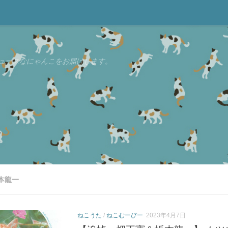
ュースなにゃんこをお届けします。
本龍一
ねこうた
/
ねこむーびー
2023年4月7日