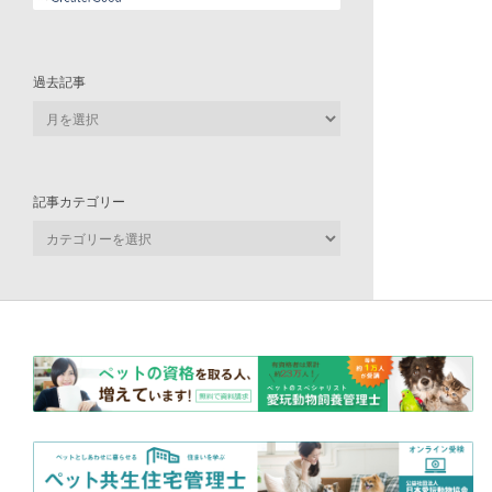
過去記事
過
去
記
事
記事カテゴリー
記
事
カ
テ
ゴ
リ
ー