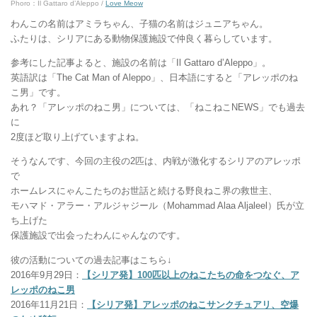
Phoro：Il Gattaro d’Aleppo /
Love Meow
わんこの名前はアミラちゃん、子猫の名前はジュニアちゃん。
ふたりは、シリアにある動物保護施設で仲良く暮らしています。
参考にした記事よると、施設の名前は「Il Gattaro d’Aleppo」。
英語訳は「The Cat Man of Aleppo」、日本語にすると「アレッポのね
こ男」です。
あれ？「アレッポのねこ男」については、「ねこねこNEWS」でも過去
に
2度ほど取り上げていますよね。
そうなんです、今回の主役の2匹は、内戦が激化するシリアのアレッポ
で
ホームレスにゃんこたちのお世話と続ける野良ねこ界の救世主、
モハマド・アラー・アルジャジール（Mohammad Alaa Aljaleel）氏が立
ち上げた
保護施設で出会ったわんにゃんなのです。
彼の活動についての過去記事はこちら↓
2016年9月29日：
【シリア発】100匹以上のねこたちの命をつなぐ、ア
レッポのねこ男
2016年11月21日：
【シリア発】アレッポのねこサンクチュアリ、空爆