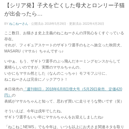
ー
【シリア発】子犬を亡くした母犬とロンリー子猫
が出会ったら…
BY
ねこねーさん
· 公開済み
2018年5月29日
· 更新済み
2022年4月26日
ここ数日、お猫さま史上主義のねこねーさんの浮気心をくすぐっている
存在。
それが、フィギュアスケートのザギトワ選手のもとへ旅立った秋田犬、
MASARU（マサル）ちゃんですっ♪
いやぁ、もう、ザギトワ選手のぶっ飛んだネーミングセンスからして
素晴らしいのですが、実際のマサルちゃんの、
いかにもマサル然とした（なんのこっちゃ）モフモフぶりに、
ねこねーさんは完全にノックアウト！
本日発売の
「週刊朝日」2018年6月8日増大号（5月29日発売、定価420
円）
の
表紙がマサルちゃんと知って、思わず買いに走りそうな勢いです（笑）
そういえば、今年は戌年でしたね。
ザギトワ選手もいい年にマサルちゃんをお迎えしましたね♪
「ねこねこNEWS」でも今年は、いつも以上にお犬さま関連ネタを取り