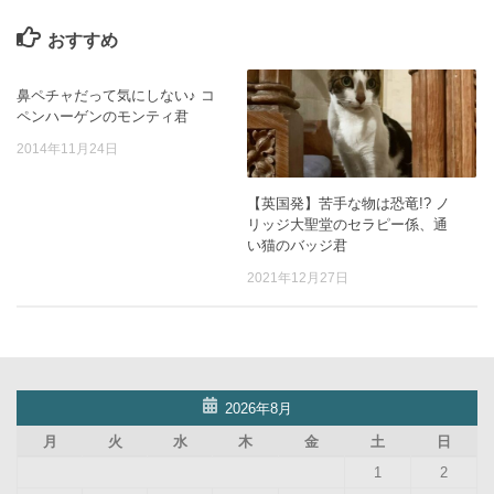
おすすめ
鼻ペチャだって気にしない♪ コ
ペンハーゲンのモンティ君
2014年11月24日
【英国発】苦手な物は恐竜!? ノ
リッジ大聖堂のセラピー係、通
い猫のバッジ君
2021年12月27日
2026年8月
月
火
水
木
金
土
日
1
2