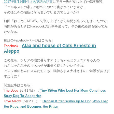
2017年5月14日付けの英語の記事
にアラー氏が立ち上げた保護施設
「エルネストの家」の移転について書かれていますが、
その後は今の場所に落ち着いているのでしょうか？
前回「ねこねこNEWS」で取り上げてから時間が経ってしまったので、
時間があるときにFacebookの記事を遡って、その後の経緯も探ってみ
たいなぁ。
施設のFacebookページはこちら↓
Alaa and house of Cats Ernesto in
Facebook
：
Aleppo
この先も、シリアの地に暮らすアミラちゃんとジュニアちゃんの
わんにゃん親子のしあわせが末長く続くといいですね。
アレッポのわんにゃんたちにも、猫神さま＆犬神さまのご加護がありま
すように！
関連記事はこちら↓
The Dodo
（5月17日）：
Tiny Kitten Who Lost Her Mom Convinces
Stray Dog To Adopt Her
Love Meow
（5月20日）：
Orphan Kitten Walks Up to Dog Who Lost
Her Pups, and Becomes Her Kitten