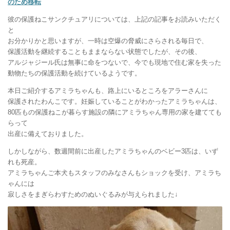
のため移転
彼の保護ねこサンクチュアリについては、上記の記事をお読みいただく
と
お分かりかと思いますが、一時は空爆の脅威にさらされる毎日で、
保護活動を継続することもままならない状態でしたが、その後、
アルジャジール氏は無事に命をつないで、今でも現地で住む家を失った
動物たちの保護活動を続けているようです。
本日ご紹介するアミラちゃんも、路上にいるところをアラーさんに
保護されたわんこです。妊娠していることがわかったアミラちゃんは、
80匹もの保護ねこが暮らす施設の隣にアミラちゃん専用の家を建てても
らって
出産に備えておりました。
しかしながら、数週間前に出産したアミラちゃんのベビー3匹は、いず
れも死産。
アミラちゃんご本犬もスタッフのみなさんもショックを受け、アミラち
ゃんには
寂しさをまぎらわすためのぬいぐるみが与えられました↓