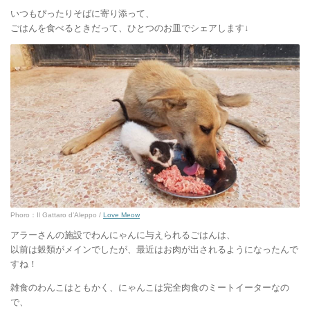
いつもぴったりそばに寄り添って、
ごはんを食べるときだって、ひとつのお皿でシェアします↓
Phoro：Il Gattaro d’Aleppo /
Love Meow
アラーさんの施設でわんにゃんに与えられるごはんは、
以前は穀類がメインでしたが、最近はお肉が出されるようになったんで
すね！
雑食のわんこはともかく、にゃんこは完全肉食のミートイーターなの
で、