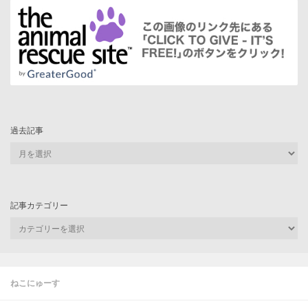
過去記事
過
去
記
事
記事カテゴリー
記
事
カ
テ
ゴ
ねこにゅーす
リ