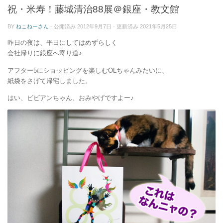
ー
祝・米寿！藤城清治88展＠銀座・教文館
BY
ねこねーさん
· 公開済み
2012年9月7日
· 更新済み
2021年5月25日
昨日の夜は、平日にしてはめずらしく
会社帰りに銀座へ寄り道♪
アフター5にショッピングを楽しむOLちゃんみたいに、
紙袋をさげて帰宅しました。
はい、ビビアンちゃん、おみやげですよー♪