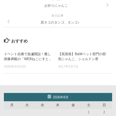
お祈りにゃんこ
前の記事
黒ネコのタンゴ、タンゴ♪
おすすめ
イベント自粛で急遽開設！癒し
【英国発】B&Mペット部門の部
画像満載の「WEBねこにすと」
長にゃんこ、シェルドン君
2020年4月23日
2017年3月7日
2026年8月
月
火
水
木
金
土
日
1
2