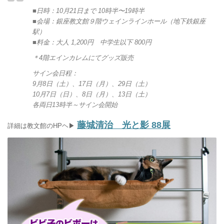
■日時：10月21日まで 10時半〜19時半
■会場：銀座教文館９階ウェインラインホール（地下鉄銀座
駅）
■料金：大人 1,200円 中学生以下 800円
＊4階エインカレムにてグッズ販売
サイン会日程：
9月8日（土）、17日（月）、29日（土）
10月7日（日）、8日（月）、13日（土）
各両日13時半～サイン会開始
藤城清治 光と影 88展
詳細は教文館のHPヘ▶