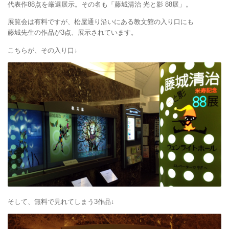
代表作88点を厳選展示。その名も「藤城清治 光と影 88展」。
展覧会は有料ですが、松屋通り沿いにある教文館の入り口にも
藤城先生の作品が3点、展示されています。
こちらが、その入り口↓
そして、無料で見れてしまう3作品↓