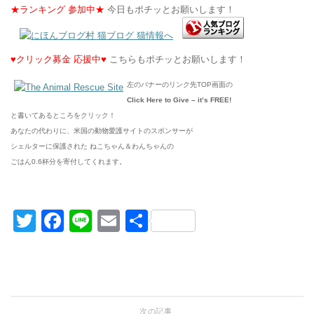
★ランキング 参加中★
今日もポチッとお願いします！
♥クリック募金 応援中♥
こちらもポチッとお願いします！
左のバナーのリンク先TOP画面の
Click Here to Give – it’s FREE!
と書いてあるところをクリック！
あなたの代わりに、米国の動物愛護サイトのスポンサーが
シェルターに保護された ねこちゃん＆わんちゃんの
ごはん0.6杯分を寄付してくれます。
Twitter
Facebook
Line
Email
共
有
次の記事