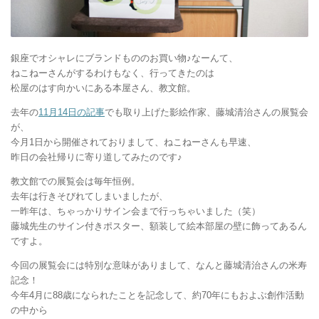
銀座でオシャレにブランドもののお買い物♪なーんて、
ねこねーさんがするわけもなく、行ってきたのは
松屋のはす向かいにある本屋さん、教文館。
去年の
11月14日の記事
でも取り上げた影絵作家、藤城清治さんの展覧会
が、
今月1日から開催されておりまして、ねこねーさんも早速、
昨日の会社帰りに寄り道してみたのです♪
教文館での展覧会は毎年恒例。
去年は行きそびれてしまいましたが、
一昨年は、ちゃっかりサイン会まで行っちゃいました（笑）
藤城先生のサイン付きポスター、額装して絵本部屋の壁に飾ってあるん
ですよ。
今回の展覧会には特別な意味がありまして、なんと藤城清治さんの米寿
記念！
今年4月に88歳になられたことを記念して、約70年にもおよぶ創作活動
の中から