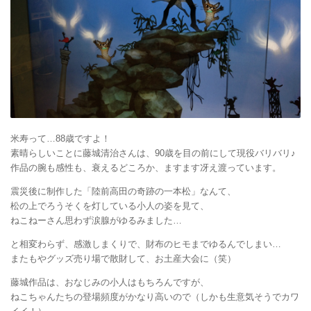
米寿って…88歳ですよ！
素晴らしいことに藤城清治さんは、90歳を目の前にして現役バリバリ♪
作品の腕も感性も、衰えるどころか、ますます冴え渡っています。
震災後に制作した「陸前高田の奇跡の一本松」なんて、
松の上でろうそくを灯している小人の姿を見て、
ねこねーさん思わず涙腺がゆるみました…
と相変わらず、感激しまくりで、財布のヒモまでゆるんでしまい…
またもやグッズ売り場で散財して、お土産大会に（笑）
藤城作品は、おなじみの小人はもちろんですが、
ねこちゃんたちの登場頻度がかなり高いので（しかも生意気そうでカワ