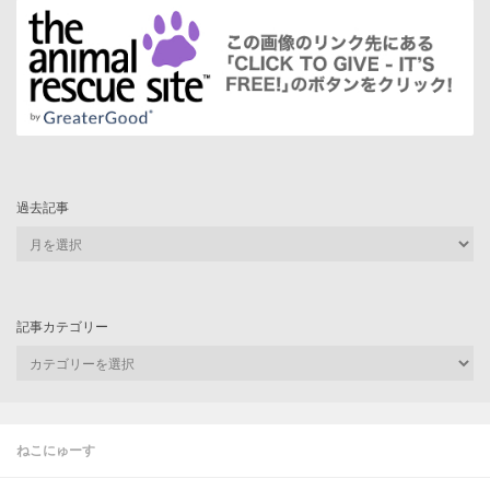
過去記事
過
去
記
事
記事カテゴリー
記
事
カ
テ
ゴ
ねこにゅーす
リ