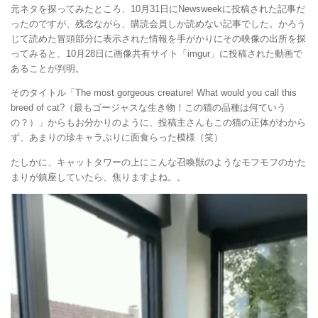
元ネタを探ってみたところ、10月31日にNewsweekに投稿された記事だ
ったのですが、残念ながら、購読会員しか読めない記事でした。かろう
じて読めた冒頭部分に表示された情報を手がかりにその映像の出所を探
ってみると、10月28日に画像共有サイト「imgur」に投稿された動画で
あることが判明。
そのタイトル「The most gorgeous creature! What would you call this
breed of cat?（最もゴージャスな生き物！この猫の品種は何ていう
の？）」からもお分かりのように、投稿主さんもこの猫の正体がわから
ず、あまりの珍キャラぶりに面食らった模様（笑）
たしかに、キャットタワーの上にこんな召喚獣のようなモフモフのかた
まりが鎮座していたら、焦りますよね。。