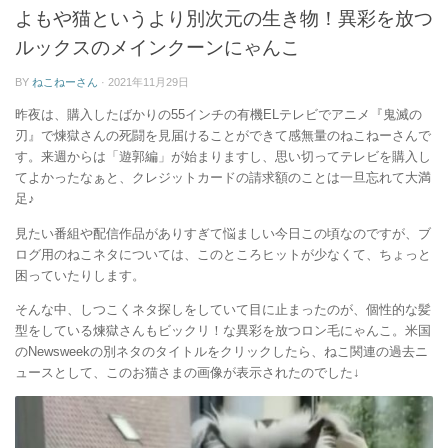
ー
よもや猫というより別次元の生き物！異彩を放つ
ルックスのメインクーンにゃんこ
BY
ねこねーさん
·
2021年11月29日
昨夜は、購入したばかりの55インチの有機ELテレビでアニメ『鬼滅の
刃』で煉獄さんの死闘を見届けることができて感無量のねこねーさんで
す。来週からは「遊郭編」が始まりますし、思い切ってテレビを購入し
てよかったなぁと、クレジットカードの請求額のことは一旦忘れて大満
足♪
見たい番組や配信作品がありすぎて悩ましい今日この頃なのですが、ブ
ログ用のねこネタについては、このところヒットが少なくて、ちょっと
困っていたりします。
そんな中、しつこくネタ探しをしていて目に止まったのが、個性的な髪
型をしている煉獄さんもビックリ！な異彩を放つロン毛にゃんこ。米国
のNewsweekの別ネタのタイトルをクリックしたら、ねこ関連の過去ニ
ュースとして、このお猫さまの画像が表示されたのでした↓