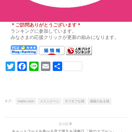
＊ご訪問ありがとうございます＊
ランキングに参加しています。
みなさまの応援クリックが更新の励みになります。
Twitter
Facebook
Line
Email
共
有
タグ:
maine coon
メインクーン
モフモフな猫
威厳のある猫
次の記事
キャットフードを食べる音で第九を演奏!? 「銀のスプーン」