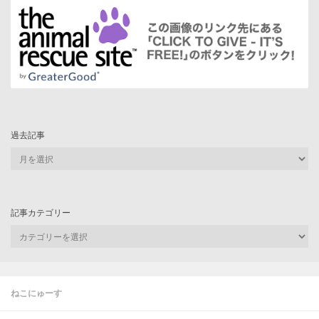
過去記事
過
去
記
事
記事カテゴリー
記
事
カ
テ
ゴ
ねこにゅーす
リ