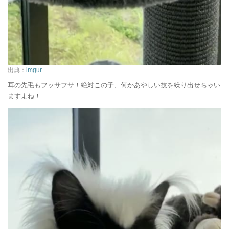
出典：
imgur
耳の先毛もフッサフサ！絶対この子、何かあやしい技を繰り出せちゃい
ますよね！