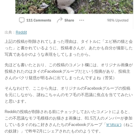
出典：
Reddit
上記の投稿が削除されてしまった理由は、タイトルに「エビ柄の猫と会
った」と書かれているように、投稿者さんが、あたかも自分が撮影した
写真であるかのような表現をしてしまったから。
先ほども書いたとおり、この投稿のコメント欄には、オリジナル画像が
投稿されたのはタイのFacebookグループだという指摘があり、投稿主
さんのパクリ疑惑が明るみに出てしまったんですよね（苦笑）
そんなわけで、ここから先は、オリジナルのFacebookグループの投稿
を元にしながら、謎ねこちゃんのモフ毛の不思議に焦点を当ててみたい
と思います。
Redditの投稿が削除される前にチェックしておいたコメントによると、
この不思議なモフ毛模様のお猫さま画像は、81.5万人のメンバーが参加
しているタイのねこ好きさんたちのFacebookグループ「
ทาสแมว
（ねこ
の奴隷）」で昨年2月にシェアされたもののようです。