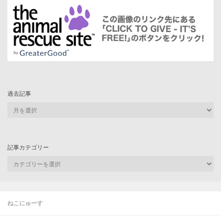
過去記事
過
去
記
事
記事カテゴリー
記
事
カ
テ
ゴ
ねこにゅーす
リ