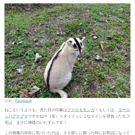
出典：
Facebook
ねこというよりも、見た目の印象は
フクロモモンガ
！もしくは、
ヨーロ
ッパアナグマ
ですかねー（笑）スタイリッシュなラインを背負ったモフ
毛は、まさに神様のいたずらです！
この画像の存在に気づいたのは、ネタ探しに困った時にお世話になって