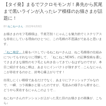
ー
【タイ発】まるでフクロモモンガ！鼻先から尻尾
まで黒いラインが入ったレア模様のお猫さまが話
題に！
BY
ねこねーさん
·
2022年6月8日
お猫さまのモフ毛模様は、千差万別！にゃんこを魅力的でミステリアス
な存在にしている理由のひとつに、この毛柄の不思議がであると思いま
す。
「ねこ検定」
上級をパスしているねこねーさんは、ねこ毛模様の仕組み
についてもそれなりに理解して、「ねこねこNEWS」の記事投稿を通し
てさまざまな個性のモフ毛とも向き合ってきているはずなのですが、本
日ご紹介するねこ柄は、あまりにインパクトが強すぎて…こんなにゃん
こが存在するのかと、好奇心爆上がりです！
出現しにくい模様であるだけでなく、あまりにファッショナブルなの
で、一瞬、コラ画像かと疑ったのですが、毛並みの様子から察するに、
どうやら実在するにゃんこのようで…
ねこねーさんのテンションが上がった見た目のお猫さまの画像が、こち
ら↓