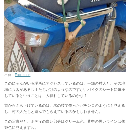
出典：
Facebook
このにゃんがいる場所にアクセスしているのは、一部の村人と、その地
域に兵舎がある兵士たちだけのようなのですが、バイクのシートに鎮座
しているということは、人馴れしているのかな？
首からぶら下げているのは、木の枝で作ったパチンコのようにも見える
し、村の人たちと遊んでもらえているのかもしれません。
この写真だと、ボディの白い部分はクリーム色、背中の黒いラインは焦
茶色に見えますね。