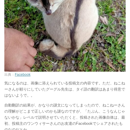
出典：
Facebook
気になるのは、画像に添えられている投稿文の内容です。ただ、ねこね
ーさんが頼りにしていたグーグル先生は、タイ語の翻訳はあまり得意で
はないようで。。
自動翻訳の結果が、かなりの謎文になってしまったので、ねこねーさん
の理解がどこまで正しいのかも謎なのですが、「たぶん、こうなんじゃ
ないかな」レベルで説明させていただくと、投稿された画像自体は、最
初、投稿主のワンウィサーさんのお友達のFacebookでシェアされたも
のなのだとか。