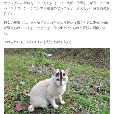
オリジナルの投稿をアップしたのは、タイ北部に位置する都市、テーサ
バーンナコーン・チエンマイ在住のワンウィサーさんというお名前の女
性です。
彼女の投稿には、タイ語で書かれたかなり長い投稿文と共に3枚の画像
が添えられています。ひとつは、Redditでパクられた冒頭の画像です
ね。
それ以外にも、お猫さまのお顔がわかる1枚と…↓