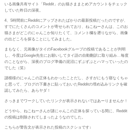
いる画像共有サイト「Reddit」のお猫さままとめアカウントをチェック
していた昨日の深夜。
4、5時間前にRedditにアップされたばかりの最新投稿だったのですが、
すでにたくさんのコメントが寄せられており、ねこねーさんは、このお
猫さまがどこのにゃんこか知りたくて、コメント欄を遡りながら、画像
の出どころを探ることにしてみました。
まもなく、元画像がタイのFacebookグループの投稿であることが判明
し、今度はGoogle先生にお願いしてタイ語の自動翻訳に取り組み…毎度
のことながら、深夜のブログ準備の泥沼にずぶずぶとハマっていったの
でした（笑）
謎模様のにゃんこの正体もわかったことだし、さすがにもう寝なくちゃ
と思って、ブログの下書きに貼っておいたRedditの埋め込みリンクを確
認してみたら、あらヤダ！
さっきまでワークしていたリンクが表示されないではあーりませんか！
どうやら、ねこねーさんが謎にゃんこの正体を探っている間に、Reddit
の投稿は削除されてしまったようなのでした。
こちらが警告文が表示された投稿のスクショです↓