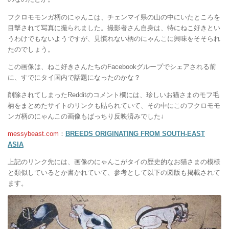
フクロモモンガ柄のにゃんこは、チェンマイ県の山の中にいたところを
目撃されて写真に撮られました。撮影者さん自身は、特にねこ好きとい
うわけでもないようですが、見慣れない柄のにゃんこに興味をそそられ
たのでしょう。
この画像は、ねこ好きさんたちのFacebookグループでシェアされる前
に、すでにタイ国内で話題になったのかな？
削除されてしまったRedditのコメント欄には、珍しいお猫さまのモフ毛
柄をまとめたサイトのリンクも貼られていて、その中にこのフクロモモ
ンガ柄のにゃんこの画像もばっちり反映済みでした↓
messybeast.com
：
BREEDS ORIGINATING FROM SOUTH-EAST
ASIA
上記のリンク先には、画像のにゃんこがタイの歴史的なお猫さまの模様
と類似しているとか書かれていて、参考として以下の図版も掲載されて
ます。