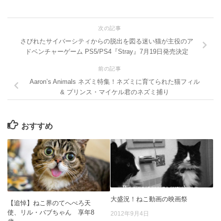
次の記事
さびれたサイバーシティからの脱出を図る迷い猫が主役のア
ドベンチャーゲーム PS5/PS4『Stray』7月19日発売決定
前の記事
Aaron’s Animals ネズミ特集！ネズミに育てられた猫フィル
& プリンス・マイケル君のネズミ捕り
おすすめ
大盛況！ねこ動画の映画祭
【追悼】ねこ界のてへぺろ天
使、リル・バブちゃん 享年8
2012年9月4日