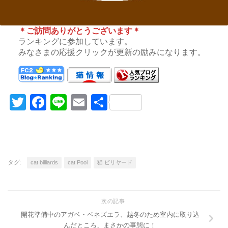
＊ご訪問ありがとうございます＊
ランキングに参加しています。
みなさまの応援クリックが更新の励みになります。
Twitter
Facebook
Line
Email
共
有
タグ:
cat billiards
cat Pool
猫 ビリヤード
次の記事
開花準備中のアガベ・ベネズエラ、越冬のため室内に取り込
んだところ、まさかの事態に！