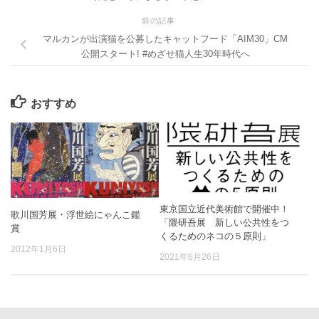
前の記事
マルカンが出演猫を公募したキャットフード「AIM30」CM
公開スタート! #めざせ猫人生30年時代へ
おすすめ
東京国立近代美術館で開催中！
歌川国芳展・浮世絵にゃんこ鑑
「隈研吾展 新しい公共性をつ
賞
くるためのネコの５原則」
2012年1月6日
2021年6月26日