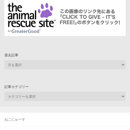
過去記事
過
去
記
事
記事カテゴリー
記
事
カ
テ
ゴ
ねこにゅーす
リ