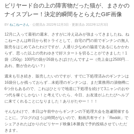
ー
ビリヤード台の上の障害物だった猫が、まさかの
ナイスプレー！決定的瞬間をとらえたGIF画像
BY
ねこねーさん
· 公開済み
2022年12月3日
· 更新済み
2022年12月3日
12月に入って最初の週末、さすがに冷え込みが強まってきましたね。ね
こねーさんは昨日から初トライとして、自宅の門の前でギンナンの無人
販売をはじめてみたわけですが、人通り少なめの脇道であるにもかかわ
らず、思った以上の売れゆきで好スタートを切ることができました！1
袋（250g）100円の袋が26袋もさばけたんですよー（売上金は2500円…
あれ、数が合わない？）
週末も引き続き、販売したいのですが、すでに下処理済みのギンナンは
16袋分しか残っておらず…未処理のギンナンは、まだ業務用の漬物樽に
6つ分もあるので、これはひとりで地道に下処理を続けて3ニャンのおや
つ代を稼ぐしかない！と考えていたら、今日、お友達がふたたびヘルプ
に来てくれることになりました！ありがたやー！！！
そんなわけで、本日は午前中からギンナンの下処理大会を急遽開催する
ことに。ブログのほうは時間がないので、動画共有サイト「Reddit」で
シェアされたばかりのビリヤード映像1本勝負で予約投稿させていただ
きます。