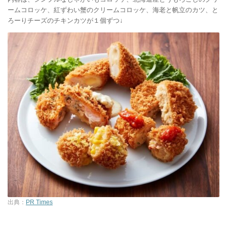
ームコロッケ、紅ずわい蟹のクリームコロッケ、海老と帆立のカツ、と
ろーりチーズのチキンカツが１個ずつ↓
出典：
PR Times