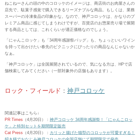
ねこねーさんの頭の中のコロッケのイメージは、商店街のお肉屋さんの
店先で、駄菓子感覚で購入できるリーズナブルな商品。もしくは、業務
スーパーの冷凍食品の印象かな。なので、神戸コロッケは、かなりのプ
レミアム商品に感じてしまうわけですが、百貨店のお惣菜売り場で展開
する商品としては、これくらいが適正価格なのでしょう。
「にゃんこロッケ」も「34周年感謝祭バッグ」も、ちょっといいワイン
を持って出かけたい春先のピクニックにぴったりの商品なんじゃないか
なぁ。
「神戸コロッケ」は全国展開されているので、気になる方は、HPで店
舗検索してみてください（一部対象外の店舗もあります）。
ロック・フィールド
：
神戸コロッケ
関連記事はこちら↓
PR Times
（4月20日）：
神戸コロッケ 34周年感謝祭！「にゃんこロッ
ケ」と特別セットを期間限定販売
Cat Press
（4月20日）：
カリッと揚げた猫型のコロッケが可愛すぎる！
招き猫でおなじみ神戸コロッケの全国店舗にて期間限定で発売