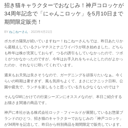
ー
招き猫キャラクターでおなじみ！神戸コロッケが
34周年記念で「にゃんこロッケ」を5月10日まで
期間限定販売！
BY
ねこねーさん
·
2023年4月21日
ポカポカ陽気が続いていますねー！ねこねーさんちでは、昨日あたりか
ら庭植えしているクレマチスとナニワイバラが咲き始めました。どちら
も昨年は株が充実しておらず、つるの誘引もしていなかったので、ツボ
ミがつかなかったのですが、今年はお手入れをちゃんとしたのがよかっ
たのか、それなりに咲いてくれています。
週末もお天気は良さそうなので、ガーデニングを頑張りたいなぁ。今く
らいの時期は暑すぎず、風も気持ちよくて、まさにピクニック日和。公
園や庭先で、ランチを楽しもうと思っている方も少なくないのでは？
そんなGWにかけての行楽シーズンにオススメなのが、本日ご紹介する
お猫さま関連の商品です。
神戸に本社がある株式会社ロック・フィールドが展開しているお惣菜ブ
ランドのひとつ、招き猫のキャラクターでおなじみの「神戸コロッケ」
が34周年を記念して、昨日から特別商品を期間限定で販売しています。