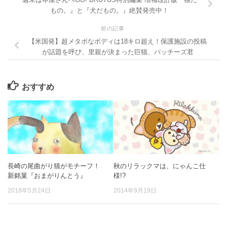
もの。』と『犬だもの。』絶賛発売中！
前の記事
【米国発】超メタボなボディは18キロ超え！保護施設の投稿
が話題を呼び、里親が決まった巨猫、パッチーズ君
おすすめ
長崎の尾曲がり猫がモチーフ！
秋のリラックマは、にゃんこ仕
新銘菓『おまがりんとう』
様!?
2018年5月24日
2014年9月19日