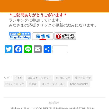
＊ご訪問ありがとうございます＊
ランキングに参加しています。
みなさまの応援クリックが更新の励みになります。
Twitter
Facebook
Line
Email
共
有
タグ:
招き猫
招き猫キャラクター
猫 コロッケ
神戸コロッケ
にゃんこロッケ
招喜家
ロック・フィールド
Kobe croquette
次の記事
週末は本屋さんへGO! BRUTUS特別編集 増補改訂版『猫だ