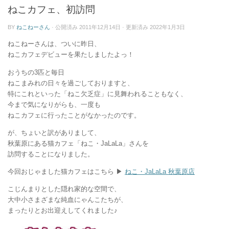
ー
ねこカフェ、初訪問
BY
ねこねーさん
· 公開済み
2011年12月14日
· 更新済み
2022年1月3日
ねこねーさんは、ついに昨日、
ねこカフェデビューを果たしましたよっ！
おうちの3匹と毎日
ねこまみれの日々を過ごしておりますと、
特にこれといった「ねこ欠乏症」に見舞われることもなく、
今まで気になりがらも、一度も
ねこカフェに行ったことがなかったのです。
が、ちょいと訳がありまして、
秋葉原にある猫カフェ「ねこ・JaLaLa」さんを
訪問することになりました。
今回おじゃました猫カフェはこちら ▶
ねこ・JaLaLa 秋葉原店
こじんまりとした隠れ家的な空間で、
大中小さまざまな純血にゃんこたちが、
まったりとお出迎えしてくれました♪