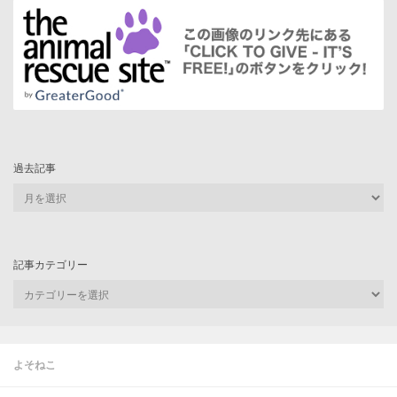
過去記事
過
去
記
事
記事カテゴリー
記
事
カ
テ
ゴ
よそねこ
リ