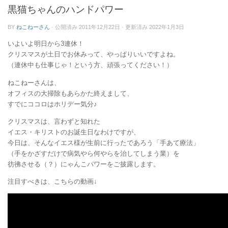
ー
黒猫ちゃんのハンドパワー
BY
ねこねーさん
· 公開済み
2011年12月22日
· 更新済み
2022年1月3日
いよいよ明日から3連休！
クリスマスが土日でお休みって、やっぱりいいですよね。
（連休中も仕事じゃ！という方、頑張ってください！）
ねこねーさんは、
オフィスの大掃除もあらかた終えまして、
すでにココロはホリデー気分♪
クリスマスは、言わずと知れた
イエス・キリストのお誕生日なわけですが、
今日は、そんなイエス様が生前に行ったであろう「手あて療法」
（手をかざすだけで病気やら何やらを治してしまう業）を
彷彿させる（？）にゃんこパワーをご披露します。
注目すべきは、こちらの動画↓