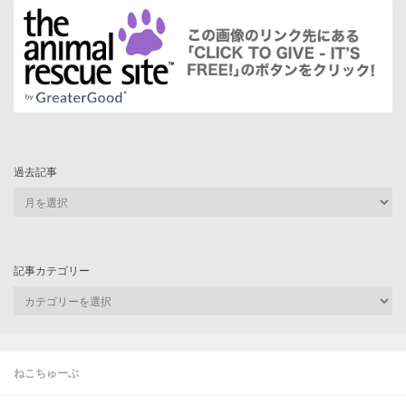
過去記事
過
去
記
事
記事カテゴリー
記
事
カ
テ
ゴ
ねこちゅーぶ
リ