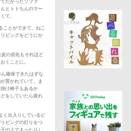
捨てたかったソファ
ゃんとトトちんのマー
なくて。
ることができて、ねこ
、リビングをどうにか
合皮の劣化もそれほど
ておくことに。
ぶん確保できたはずな
物が置かれていて、ま
肘掛け椅子もあるか
などをしていたら疲れ
よく出入りしているビ
びリビングの灯りをつ
椅子の上でまったりし