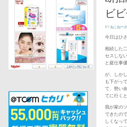
ビビ
BY
ねこねー
今日はひ
相続した
セスしな
と庭仕事
が、しか
も下がっ
て、勢い
てに行く
我が家のソ
できたの
しくなっ