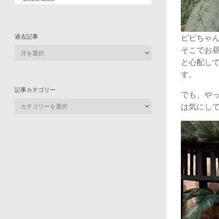
過去記事
ビビちゃ
そこでお
過
去
と心配し
記
す。
事
記事カテゴリー
でも、や
記
は気にし
事
カ
テ
ゴ
リ
ー