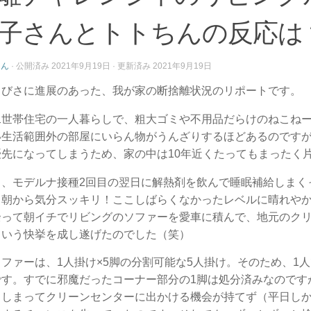
子さんとトトちんの反応は
さん
· 公開済み
2021年9月19日
· 更新済み
2021年9月19日
さびさに進展のあった、我が家の断捨離状況のリポートです。
二世帯住宅の一人暮らしで、粗大ゴミや不用品だらけのねこね
い生活範囲外の部屋にいらん物がうんざりするほどあるのです
優先になってしまうため、家の中は10年近くたってもまったく
し、モデルナ接種2回目の翌日に解熱剤を飲んで睡眠補給しまく
て朝から気分スッキリ！ここしばらくなかったレベルに晴れや
余って朝イチでリビングのソファーを愛車に積んで、地元のク
という快挙を成し遂げたのでした（笑）
ファーは、1人掛け×5脚の分割可能な5人掛け。そのため、1
です。すでに邪魔だったコーナー部分の1脚は処分済みなのです
てしまってクリーンセンターに出かける機会が持てず（平日し