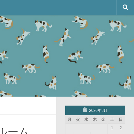
2026年8月
月
火
水
木
金
土
日
ルーム、
1
2