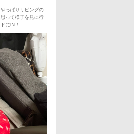
、やっぱりリビングの
と思って様子を見に行
ドにIN！