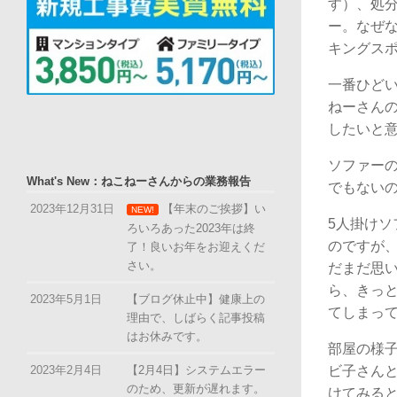
す）、処
ー。なぜ
キングス
一番ひど
ねーさん
したいと
ソファー
What's New：ねこねーさんからの業務報告
でもない
2023年12月31日
【年末のご挨拶】い
NEW!
5人掛け
ろいろあった2023年は終
のですが
了！良いお年をお迎えくだ
さい。
だまだ思
ら、きっ
2023年5月1日
【ブログ休止中】健康上の
てしまっ
理由で、しばらく記事投稿
はお休みです。
部屋の様
ビ子さん
2023年2月4日
【2月4日】システムエラー
のため、更新が遅れます。
けてみる