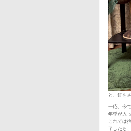
と、釘を
一応、今
年季が入
これでは
了したら