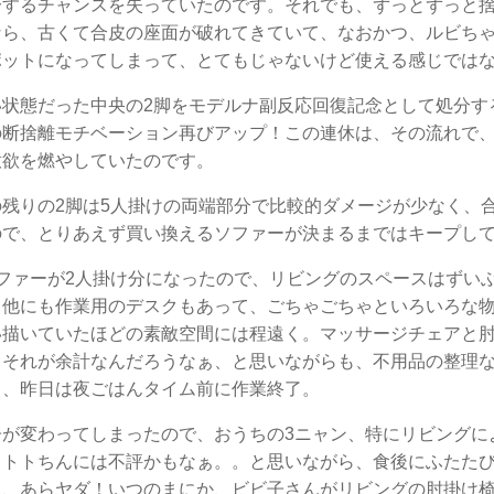
分するチャンスを失っていたのです。それでも、ずっとずっと
なら、古くて合皮の座面が破れてきていて、なおかつ、ルビち
ポットになってしまって、とてもじゃないけど使える感じでは
い状態だった中央の2脚をモデルナ副反応回復記念として処分す
の断捨離モチベーション再びアップ！この連休は、その流れで
意欲を燃やしていたのです。
の残りの2脚は5人掛けの両端部分で比較的ダメージが少なく、
ので、とりあえず買い換えるソファーが決まるまではキープし
ソファーが2人掛け分になったので、リビングのスペースはずい
、他にも作業用のデスクもあって、ごちゃごちゃといろいろな
い描いていたほどの素敵空間には程遠く。マッサージチェアと
とそれが余計なんだろうなぁ、と思いながらも、不用品の整理
て、昨日は夜ごはんタイム前に作業終了。
子が変わってしまったので、おうちの3ニャン、特にリビングに
とトトちんには不評かもなぁ。。と思いながら、食後にふたた
と、あらヤダ！いつのまにか、ビビ子さんがリビングの肘掛け