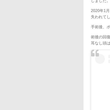
しました
2020年
失われて
手術後、
術後の回
耳なし頭