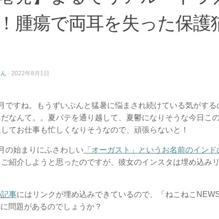
！腫瘍で両耳を失った保護
さん
·
2022年8月1日
8月ですね。もうずいぶんと猛暑に悩まされ続けている気がする
るだなんて。。夏バテを通り越して、夏鬱になりそうな今日こ
入してお仕事も忙しくなりそうなので、頑張らないと！
月の始まりにふさわしい
「オーガスト」というお名前のインド
をご紹介しようと思ったのですが、彼女のインスタは埋め込み
。
の記事
にはリンクが埋め込みできているので、「ねこねこNEW
ressに問題があるのでしょうか？