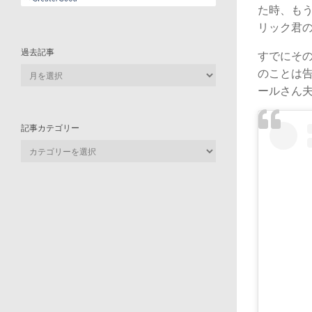
た時、も
リック君
過去記事
すでにそ
過
のことは
去
ールさん
記
事
記事カテゴリー
記
事
カ
テ
ゴ
リ
ー