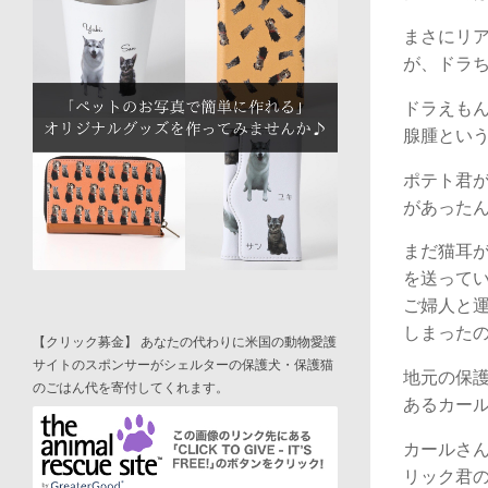
まさにリ
が、ドラ
ドラえも
腺腫とい
ポテト君
があった
まだ猫耳
を送って
ご婦人と運
しまった
【クリック募金】 あなたの代わりに米国の動物愛護
サイトのスポンサーがシェルターの保護犬・保護猫
地元の保
のごはん代を寄付してくれます。
あるカー
カールさ
リック君の