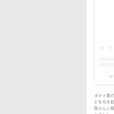
無耳
ポテト君
どを引き起
医さんと