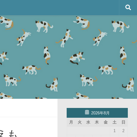
2026年8月
月
火
水
木
金
土
日
えも
1
2