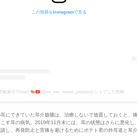
この投稿をInstagramで見る
貓薯仔 Potato
(@no_ear_meow_potato)がシェアした投稿
の耳にできていた耳介腺腫は、治療しないで放置しておくと、
こす耳の病気。2019年11月末には、耳の状態はさらに悪化
相談し、再発防止と苦痛を避けるためにポテト君の外耳道と耳