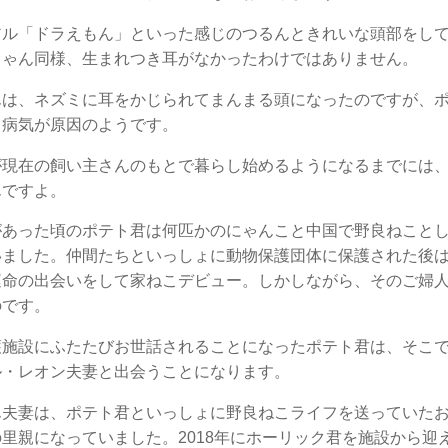
アル「ドラえもん」といった感じのつるんときれいな頭部をし
ちゃん同様、生まれつき耳がなかったわけではありません。
んは、ネズミに耳をかじられてまんまる頭になったのですが、
う病気が原因のようです。
が現在の飼い主さんのもとで暮らし始めるようになるまでには
んですよ。
があった頃のポテト君は何匹かのにゃんこと中国で野良ねこと
いました。仲間たちといっしょに動物保護団体に保護された後
命の出会いをして家ねこデビュー。しかしながら、そのご婦人は
のです。
護施設にふたたびお世話されることになったポテト君は、そこ
ル・レオン夫妻と出会うことになります。
ん夫妻は、ポテト君といっしょに野良ねこライフを送っていた
里親になっていました。2018年にホーリック君を施設から迎