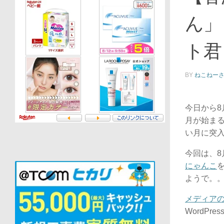
ん」
ト君
BY
ねこねー
今日から
月が始ま
い月に突
今回は、8
にゃんこ
ようで。
メディア
WordP