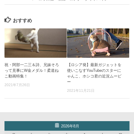
おすすめ
祝・阿部一二三＆詩、兄妹そろ
【ロシア発】最新ガジェットを
って見事にW金メダル！柔道ね
使いこなすYouTubeのスターに
こ動画特集！
ゃんこ、ホシコ君の近況ムービ
ー
2021年7月26日
2021年11月21日
2026年8月