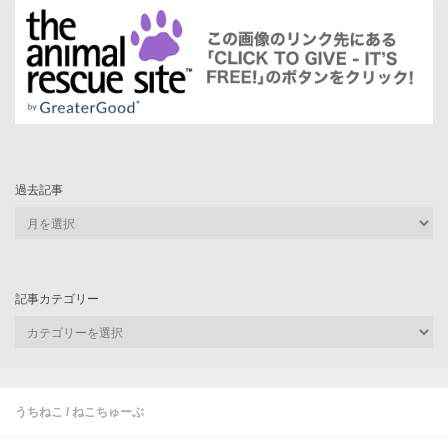
過去記事
過
去
記
事
記事カテゴリー
記
事
カ
テ
ゴ
うちねこ
/
ねこちゅーぶ
リ