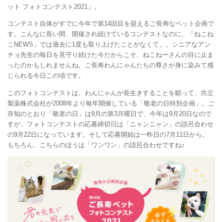
ット フォトコンテスト2021」。
コンテスト自体がすでに今年で第14回目を迎えるご長寿なペット企画で
す。こんなに長い間、開催され続けているコンテストなのに、「ねこね
こNEWS」では過去に1度も取り上げたことがなくて。。シニアなアン
チョ先生の毎日を見守り続けた今だからこそ、ねこねーさんの目に止ま
ったのかもしれませんね。ご長寿わんにゃんたちの尊さが身に染みて感
じられる今日この頃です。
このフォトコンテストは、わんにゃんが長生きすることを願って、共立
製薬株式会社が2008年より毎年開催している「敬老の日特別企画」。ご
存知のとおり「敬老の日」は9月の第3月曜日で、今年は9月20日なので
すが、フォトコンテストの応募締切日は「ニャンニャン」の語呂合わせ
の9月22日になっています。そして応募開始は一昨日の7月11日から。
もちろん、こちらのほうは「ワンワン」の語呂合わせですね♪