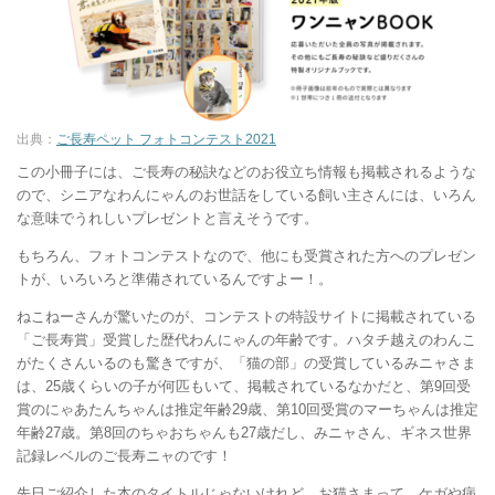
出典：
ご長寿ペット フォトコンテスト2021
この小冊子には、ご長寿の秘訣などのお役立ち情報も掲載されるような
ので、シニアなわんにゃんのお世話をしている飼い主さんには、いろん
な意味でうれしいプレゼントと言えそうです。
もちろん、フォトコンテストなので、他にも受賞された方へのプレゼン
トが、いろいろと準備されているんですよー！。
ねこねーさんが驚いたのが、コンテストの特設サイトに掲載されている
「ご長寿賞」受賞した歴代わんにゃんの年齢です。ハタチ越えのわんこ
がたくさんいるのも驚きですが、「猫の部」の受賞しているみニャさま
は、25歳くらいの子が何匹もいて、掲載されているなかだと、第9回受
賞のにゃあたんちゃんは推定年齢29歳、第10回受賞のマーちゃんは推定
年齢27歳。第8回のちゃおちゃんも27歳だし、みニャさん、ギネス世界
記録レベルのご長寿ニャのです！
先日ご紹介した本のタイトルじゃないけれど、お猫さまって、ケガや病