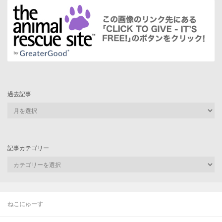
過去記事
過
去
記
事
記事カテゴリー
記
事
カ
テ
ゴ
ねこにゅーす
リ