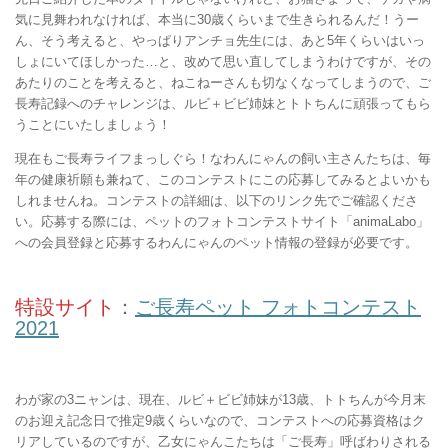
気に見舞われなければ、本当に30歳くらいまで生きられるんだ！うー
ん、そう考えると、やっぱりアンチョ先生には、あと5年くらいはいっ
しょにいてほしかった…と、改めて思い直してしまうわけですが、その
あたりのことを考えると、ねこねーさんも切なくなってしまうので、ご
長寿記録へのチャレンジは、ルビ＋ビビ姉妹とトトちんに頑張ってもら
うことにいたしましょう！
現在もご長寿ライフまっしぐら！なわんにゃんの飼い主さんたちは、毎
年の健康祈願も兼ねて、このコンテストにこの応募してみるとよいかも
しれませんね。コンテストの詳細は、以下のリンク先でご確認くださ
い。応募する際には、ペットのフォトコンテストサイト「animaLabo」
への会員登録と応募するわんにゃんのペット情報の登録が必要です。
特設サイト
：
ご長寿ペット フォトコンテスト
2021
わが家の3ニャンは、現在、ルビ＋ビビ姉妹が13歳、トトちんが今月末
のお迎え記念日で推定9歳くらいなので、コンテストへの応募資格はク
リアしているのですが、乙女にゃんこたちは「ご長寿」呼ばわりされる