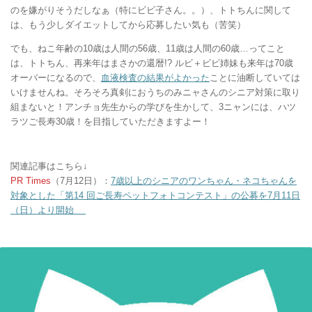
のを嫌がりそうだしなぁ（特にビビ子さん。。）、トトちんに関して
は、もう少しダイエットしてから応募したい気も（苦笑）
でも、ねこ年齢の10歳は人間の56歳、11歳は人間の60歳…ってこと
は、トトちん、再来年はまさかの還暦!? ルビ＋ビビ姉妹も来年は70歳
オーバーになるので、
血液検査の結果がよかった
ことに油断していては
いけませんね。そろそろ真剣におうちのみニャさんのシニア対策に取り
組まないと！アンチョ先生からの学びを生かして、3ニャンには、ハツ
ラツご長寿30歳！を目指していただきますよー！
関連記事はこちら↓
PR Times
（7月12日）：
7歳以上のシニアのワンちゃん・ネコちゃんを
対象とした「第14 回ご長寿ペットフォトコンテスト」の公募を7月11日
（日）より開始