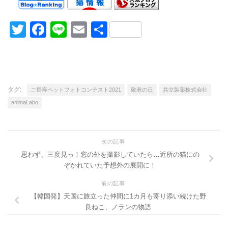
Twitter
Facebook
Line
Email
共
有
タグ:
ご長寿ペットフォトコンテスト2021
敬老の日
共立製薬株式会社
animaLabo
次の記事
思わず、三度見っ！窓の外を撮影していたら…近所の猫にの
ぞかれていた予想外の展開に！
前の記事
【韓国発】天国に旅立った仲間に1カ月も寄り添い続けた野
良ねこ、ノランの物語