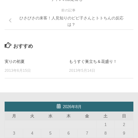
前の記事
ひさびさの来客！人見知りのビビ子さんとトトちんの反応
は？
おすすめ
実りの初夏
もうすぐ巣立ち＆花盛り！
2013年6月15日
2013年5月14日
2026年8月
月
火
水
木
金
土
日
1
2
3
4
5
6
7
8
9