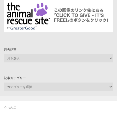
過去記事
過
去
記
事
記事カテゴリー
記
事
カ
テ
ゴ
うちねこ
リ