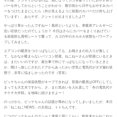
その後、クシャミが出るのは、朝になってカゴを覆っていたおやすみカ
バーを外してからということがわかり、数日前から日中もおやすみカバ
ーをつけたままにしたら（外が見えるように前面のカバーだけ持ち上げ
ています）、あらヤダ、クシャミが止まりましたよ!?
やっぱり寒かったんですねー！風邪というよりも、寒暖差アレルギーに
近い症状だったのでしょうか？ 今日はさらにカバーをまくりあげてい
る前面部も透明シートで覆って、カゴの中のホカホカ状態をパワーアッ
プしてみました。
エアコンの暖房をつけっぱなしにしても、お猫さまの出入りが激しく
て、なかなか暖まらないパソコン部屋。ねこねーさんが部屋にいるとき
は、まだいいのですが、庭仕事で外にでっぱなしになっているときと
か、開けっ放しにされたドアからあったかい空気と電気代がダダ漏れ状
態で…非常に悩ましかったのです（苦笑）
ビッケちゃんの保温状態がキープできれば、部屋の暖房はOFFにしてし
まっても大丈夫ですから、さ、また気合いを入れ直して「冬の電気代ケ
チケチ大作戦」を地味に続けますよー！
のっけから、ビッケちゃんの話題が厚めになってしまいましたが、本日
の「ねこねこNEWS」の主役は、トトちんです。
じつはビッケちゃんのクシャミ連発と同じくらい、昨年末からねこねー