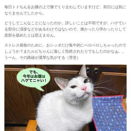
毎日トトちんをお膝の上で撫でくりまわしていますけど、前日には気に
なりませんでしたから。
どうしてこんなことになったのか、詳しいことは不明ですが、ハゲてい
る部分に湿疹などがあるわけではないので、痛かったり痒かったりして
患部を舐めたとは思えません。
ストレス発散のために、おシッポだけ集中的にペロペロしちゃったので
しょうか？またルビちゃんに激しく拒絶されたりでもしたのかなぁ。。
うーん、その路線が濃厚な気がする（苦笑）