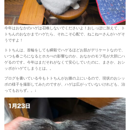
今年はおなかのハゲは召喚しないでくださいよ！おしっぽに加えて、ト
トちんのおなかまでハゲたら、それこそ心配で、ねこねーさんがハゲそ
うですよ！
トトちんは、首輪をしても瞬殺でハゲるほどお肌がデリケートなので、
いつも春ごろになるとホカぺの影響なのか、おなかのモフ毛が大胆にハ
ゲるのです。今年はまだそれがなくて安心していたのに、まさか、おシ
ッポがハゲてしまうとは。。
ブログを書いている今もトトちんがお膝の上にいるので、現状のおシッ
ポの様子を撮影してみたのですが、ハゲは広がっていないけれども、治
ってもおらず。。↓