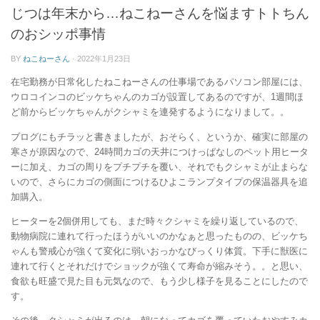
ー
じつは年末から…ねこねーさんを悩ますトトちん
のおシッポ事情
BY
ねこねーさん
·
2022年1月23日
在宅勤務が日常化したねこねーさんの仕事場であるパソコン部屋には、
ウロコインコのビッケちゃんのカゴが設置してあるのですが、1週間ほ
ど前からビッケちゃんがクシャミを連発するようになりまして。。
ブログにもチラッと書きましたが、おそらく、というか、確実に部屋の
寒さが原因なので、24時間カゴの天井につけっぱなしのペット用ヒータ
ーに加え、カゴの周りをプチプチを覆い、それでもクシャミが止まらな
いので、さらにカゴの側面につけるひよこランプタイプの保温器具を追
加購入。
ヒーターを2個併用しても、まだ時々クシャミを繰り返しているので、
動物病院に連れて行ったほうがいいのかなぁと思ったものの、ビッケち
ゃんも警戒心が強くて変化に弱いおっかなびっくり体質。下手に獣医に
連れて行くとそれだけでショックが強くて寿命が縮みそう。。と思い、
食欲も旺盛で見た目も元気なので、もう少し様子を見ることにしたので
す。