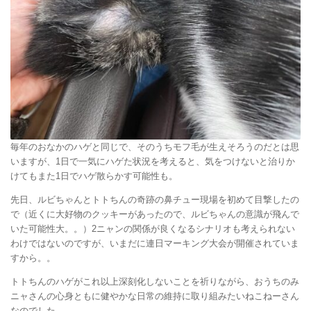
毎年のおなかのハゲと同じで、そのうちモフ毛が生えそろうのだとは思
いますが、1日で一気にハゲた状況を考えると、気をつけないと治りか
けてもまた1日でハゲ散らかす可能性も。
先日、ルビちゃんとトトちんの奇跡の鼻チュー現場を初めて目撃したの
で（近くに大好物のクッキーがあったので、ルビちゃんの意識が飛んで
いた可能性大。。）2ニャンの関係が良くなるシナリオも考えられない
わけではないのですが、いまだに連日マーキング大会が開催されていま
すから。。
トトちんのハゲがこれ以上深刻化しないことを祈りながら、おうちのみ
ニャさんの心身ともに健やかな日常の維持に取り組みたいねこねーさん
なのでした。