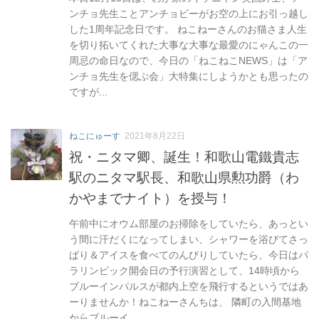
ンチョ先生ことアンチョビーがお空の上にお引っ越し
した1周年記念日です。 ねこねーさんのお猫さま人生
を切り拓いてくれた大事な大事な最愛のにゃんこの一
周忌の命日なので、今日の「ねこねこNEWS」は「ア
ンチョ先生を偲ぶ会」大特集にしようかとも思ったの
ですが...
ねこにゅーす
2021年8月22日
祝・ニタマ卿、誕生！和歌山電鐵貴志
駅のニタマ駅長、和歌山県勲功爵（わ
かやまでナイト）を授与！
午前中にオウム部屋のお掃除をしていたら、あっとい
う間に汗だくになってしまい、シャワーを浴びてさっ
ぱり＆アイスを食べてのんびりしていたら、今日はパ
ラリンピック開会日の予行演習として、14時頃から
ブルーインパルスが都内上空を飛行するというではあ
ーりませんか！ねこねーさんちは、 隣町の入間基地
からブルーイ...