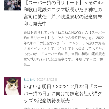
【スーパー猫の日リポート】＜その4＞
和歌山電鉄のニタマ駅長がたま神社の
宮司に就任！芦ノ牧温泉駅の記念御朱
印も発売中！
連日お送りしている「ねこねこNEWS」の【スーパー
猫の日リポート】も、そろそろ最終回かなぁ。 2022
年2月22日の記念すべき「2（ニャン）」6並びのお猫
さまイベントとして、どうしてもお伝えしておきたか
ったのが、「スーパー猫の日」当日に和歌山電鐵貴志
駅で執り行われた記念催事です。 年明け早々に、和
歌...
ねこもの
2022年2月21日
いよいよ明日！2022年2月22日「スー
パー猫の日」に向けて鉄道各社が猫グ
ッズ＆記念切符を販売！