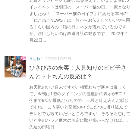
北京オリンピックも閉会式を迎えて、いよいよ巷のメ
インイベントは明日の「スーパー猫の日」一択となり
ましたね！ 「スーパー猫の日イブ」にあたる本日の
「ねこねこNEWS」は、何からお伝えしていいやら困
るくらい国内の「猫の日」ネタが溢れているのです
が、注目したいのは鉄道各社の動きです。 2022年2
月22日...
うちねこ
2022年1月22日
ひさびさの来客！人見知りのビビ子さ
んとトトちんの反応は？
お天気のいい週末ですが、相変わらず寒さは厳しく
て、今朝は1階のダイニングの温度計の表示が5℃！
今まで6℃が最低だったので、一段と冷え込んだ感じ
ですね。 こう寒いと部屋の中でこたつに潜り込んで
テレビでも観ていたいところですが、そろそろ怠けて
いた冬のバラと庭木の剪定に取り掛からなければ。。
先週の日曜日...