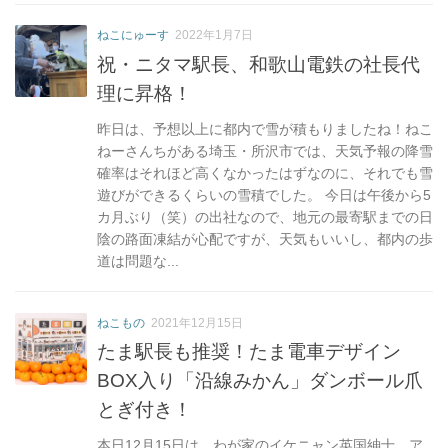
ねこにゅーす
2022年1月7日
祝・ニタマ駅長、和歌山電鉄の社長代
理に昇格！
昨日は、予想以上に都内で雪が積もりましたね！ねこ
ねーさんちがある埼玉・所沢市では、天気予報の降雪
確率はそれほど高くなかったはずなのに、それでも雪
遊びができるくらいの雪積でした。 今日は午後から5
カ月ぶり（笑）の出社なので、地元の最寄駅までの日
陰の路面凍結が心配ですが、天気もいいし、都内の歩
道は問題な...
ねこもの
2021年12月15日
たま駅長も推奨！たま電車デザイン
BOX入り「沿線みかん」ダンボール爪
とぎ付き！
本日12月15日は、わが家のイケニャン英国紳士、ア