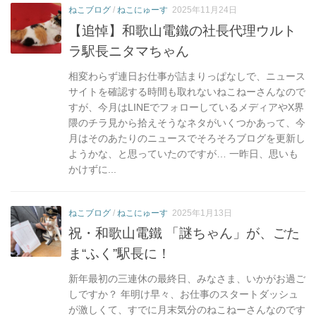
ー
ねこブログ
/
ねこにゅーす
2025年11月24日
【追悼】和歌山電鐵の社長代理ウルト
ラ駅長ニタマちゃん
相変わらず連日お仕事が詰まりっぱなしで、ニュース
サイトを確認する時間も取れないねこねーさんなので
すが、今月はLINEでフォローしているメディアやX界
隈のチラ見から拾えそうなネタがいくつかあって、今
月はそのあたりのニュースでそろそろブログを更新し
ようかな、と思っていたのですが… 一昨日、思いも
かけずに...
ねこブログ
/
ねこにゅーす
2025年1月13日
祝・和歌山電鐵 「謎ちゃん」が、ごた
ま“ふく”駅長に！
新年最初の三連休の最終日、みなさま、いかがお過ご
しですか？ 年明け早々、お仕事のスタートダッシュ
が激しくて、すでに月末気分のねこねーさんなのです