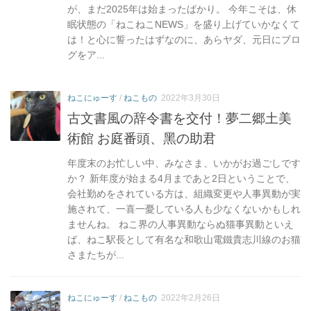
が、まだ2025年は始まったばかり。 今年こそは、休
眠状態の「ねこねこNEWS」を盛り上げていかなくて
は！と心に誓ったはずなのに、あらヤダ、元日にブロ
グをア...
ねこにゅーす
/
ねこもの
2022年3月30日
古文書風の辞令書を交付！夢二郷土美
術館 お庭番頭、黑の助君
年度末のお忙しい中、みなさま、いかがお過ごしです
か？ 新年度が始まる4月まであと2日ということで、
会社勤めをされている方は、組織変更や人事異動が実
施されて、一喜一憂している人も少なくないかもしれ
ませんね。 ねこ界の人事異動ならぬ猫事異動といえ
ば、ねこ駅長として有名な和歌山電鐵貴志川線のお猫
さまたちが...
ねこにゅーす
/
ねこもの
2022年2月26日