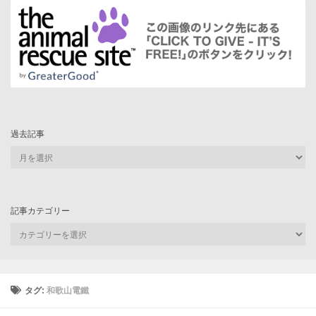
過去記事
過
去
記
事
記事カテゴリー
記
事
カ
テ
ゴ
タグ:
和歌山電鐵
リ