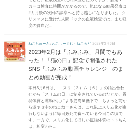
カーは検査に時間がかかるので、気になる結果発表は
2カ月後の次回の診察へと持ち越しになりました。 ク
リスマスに受けた人間ドックの血液検査では、まだ軽
度の貧血だ...
ねこちゅーぶ
/
ねこしーえむ・ねこあど
2023年3月6日
2023年2月は「ふみふみ」月間でもあ
った！「猫の日」記念で開催された
SNS「ふみふみ動画チャレンジ」のま
とめ動画が完成！
本日3月6日は、「 スリ（３）ム（６）」の語呂合わ
せから「スリムの日」に制定されているのだとか。胃
弱体質と運動不足による筋肉量低下で、ちょっと前か
ら激ヤセ中のねこねーさんは、これ以上スリム化が進
行しないように毎日必死で食べている今日この頃で
す。一方で、スリム化してほしい巨猫体質のトトちん
は、相変わら...