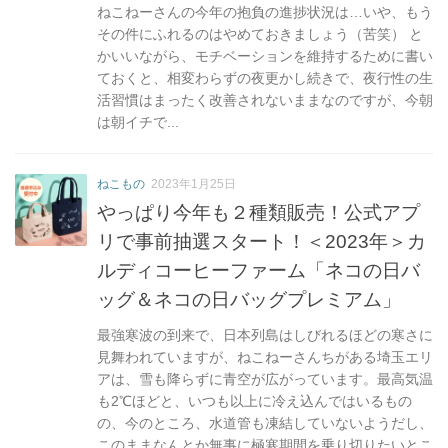
ねこねーさんの今年の抱負の進捗状況は…いや、もう
その件にふれるのはやめておきましょう（苦笑） と
かいいながら、モチベーションを維持するために書い
ておくと、相変わらずの夜更かし続きで、夜行性の生
活習慣はまったく改善されないままなのですが、今朝
は朝イチで...
ねこもの
2023年1月25日
やっぱり今年も２種類販売！公式アプ
リで事前抽選スタート！＜2023年＞カ
ルディコーヒーファーム「ネコの日バ
ッグ＆ネコの日バッグプレミアム」
最強寒波の到来で、日本列島はしびれるほどの寒さに
見舞われていますが、ねこねーさんちがある埼玉エリ
アは、雪も降らずに青空が広がっています。最高気温
も2℃ほどと、いつも以上に冷え込んではいるもの
の、今のところ、水道管も凍結していないようだし、
このままなんとか無事に極寒期間を乗り切りたいとこ