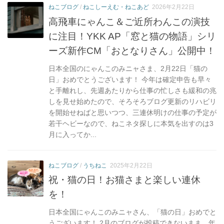
ー
ねこブログ
/
ねこしーえむ・ねこあど
2026年2月22日
高飛車にゃんこ＆ご近所わんこの演技
に注目！YKK AP「窓と猫の物語」シリ
ーズ新作CM「おとなりさん」公開中！
日本全国のにゃんこのみニャさま、2月22日「猫の
日」おめでとうございます！ 今年は確定申告も早々
と手離れし、先週あたりから仕事の忙しさも緩和の兆
しを見せ始めたので、そろそろブログ更新のリハビリ
を開始せねばと思いつつ、三連休明けの仕事の予定が
若干ヘビーなので、ねこネタ探しに本気を出すのは3
月に入ってか...
ねこブログ
/
うちねこ
2025年2月22日
祝・猫の日！お猫さまと楽しい連休
を！
日本全国にゃんこのみニャさん、「猫の日」おめでと
うございます！ 2月のブログが投稿できないまま、年