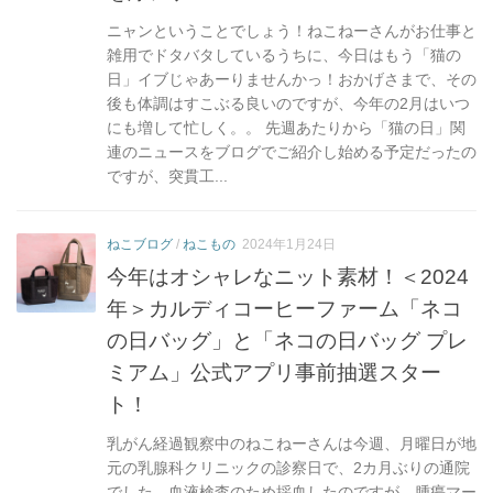
ニャンということでしょう！ねこねーさんがお仕事と
雑用でドタバタしているうちに、今日はもう「猫の
日」イブじゃあーりませんかっ！おかげさまで、その
後も体調はすこぶる良いのですが、今年の2月はいつ
にも増して忙しく。。 先週あたりから「猫の日」関
連のニュースをブログでご紹介し始める予定だったの
ですが、突貫工...
ねこブログ
/
ねこもの
2024年1月24日
今年はオシャレなニット素材！＜2024
年＞カルディコーヒーファーム「ネコ
の日バッグ」と「ネコの日バッグ プレ
ミアム」公式アプリ事前抽選スター
ト！
乳がん経過観察中のねこねーさんは今週、月曜日が地
元の乳腺科クリニックの診察日で、2カ月ぶりの通院
でした。血液検査のため採血したのですが、腫瘍マー