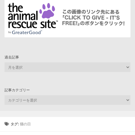
過去記事
過
去
記
事
記事カテゴリー
記
事
カ
テ
ゴ
タグ:
猫の日
リ