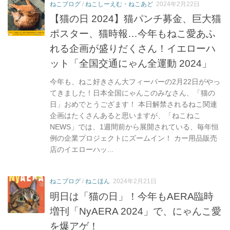
ねこブログ
/
ねこしーえむ・ねこあど
2024年2月22日
【猫の日 2024】猫パンチ募金、巨大猫
ポスター、猫時報…今年もねこ愛あふ
れる企画が盛りだくさん！イエローハ
ット「全国交通にゃん全運動 2024」
今年も、ねこ好きさん大フィーバーの2月22日がやっ
てきました！日本全国にゃんこのみなさん、「猫の
日」おめでとうござます！ 本日解禁されるねこ関連
企画はたくさんあると思いますが、「ねこねこ
NEWS」では、1週間前から展開されている、毎年恒
例の企業プロジェクトにズームイン！ カー用品販売
店のイエローハッ...
ねこブログ
/
ねこほん
2024年2月21日
明日は「猫の日」！今年もAERA臨時
増刊「NyAERA 2024」で、にゃんこ愛
を爆アゲ！