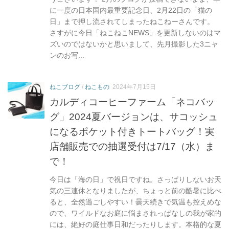
に一度の日本国内最重要記念日、2月22日の「猫の
日」まで押し流されてしまったねこねーさんです。
さすがに今日「ねこねこNEWS」を更新しないのはマ
ズいのではないかと思いまして、先月撮影した3ニャ
ンのお写...
ねこブログ
/
ねこもの
2024年7月15日
カルディコーヒーファーム「ネコバッ
グ」2024夏バージョンは、サコッシュ
になるポケット付きトートバッグ！実
店舗販売での抽選受付は7/17（水）ま
で！
今日は「海の日」で祝日ですね。さっぱりしないお天
気の三連休となりましたが、ちょっと前の酷暑に比べ
ると、全然過ごしやすい！曇天続きで気温も控えめな
ので、ワイルドなお庭に悩まされっぱなしの我が家的
には、絶好の庭仕事日和だったりします。本格的な夏