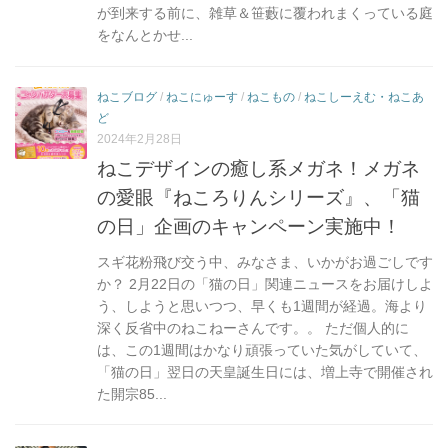
が到来する前に、雑草＆笹藪に覆われまくっている庭
をなんとかせ...
ねこブログ
/
ねこにゅーす
/
ねこもの
/
ねこしーえむ・ねこあ
ど
2024年2月28日
ねこデザインの癒し系メガネ！メガネ
の愛眼『ねころりんシリーズ』、「猫
の日」企画のキャンペーン実施中！
スギ花粉飛び交う中、みなさま、いかがお過ごしです
か？ 2月22日の「猫の日」関連ニュースをお届けしよ
う、しようと思いつつ、早くも1週間が経過。海より
深く反省中のねこねーさんです。。 ただ個人的に
は、この1週間はかなり頑張っていた気がしていて、
「猫の日」翌日の天皇誕生日には、増上寺で開催され
た開宗85...