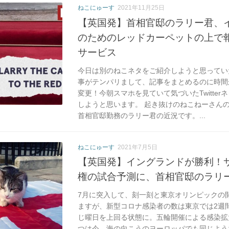
ねこにゅーす
2021年11月25日
【英国発】首相官邸のラリー君、
のためのレッドカーペットの上で
サービス
今日は別のねこネタをご紹介しようと思ってい
事がテンパリまして、記事をまとめるのに時間
変更！今朝スマホを見ていて気づいたTwitte
しようと思います。 起き抜けのねこねーさん
首相官邸勤務のラリー君の近況です。...
ねこにゅーす
2021年7月5日
【英国発】イングランドが勝利！
権の試合予測に、首相官邸のラリ
7月に突入して、刻一刻と東京オリンピックの
ますが、新型コロナ感染者の数は東京では2週
じ曜日を上回る状態に。五輪開催による感染拡
つは今、海の向こうのヨーロッパでも同じよう