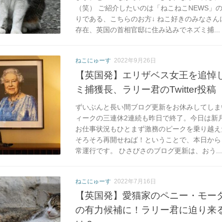
（笑） ご紹介したいのは「ねこねこNEWS」
りである、こちらのお方↓ ねこ好きのみなさ
存在、英国の首相官邸に住み込みでネズミ捕...
ねこにゅーす
2022年9月26日
【英国発】エリザベス女王を追悼
ミ捕獲長、ラリー君のTwitter投稿
ずいぶんと長い間ブログ更新をお休みしてしま
ィークの三連休2連続も昨日で終了。今日は新
お仕事状況もひとまず激務のピークを乗り越え
そろそろ再開せねば！ということで、本日から
常運行です。 ひさびさのブログ更新は、おう...
ねこにゅーす
2022年7月16日
【英国発】愛猫家のペニー・モー
の有力候補に！ラリー君に迫り来