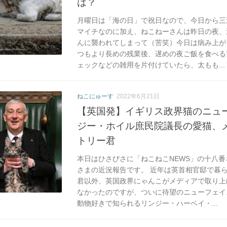
は？
月曜日は「海の日」で祝日なので、今日から三
マイチなのに加え、ねこねーさんは昨日の夜、
んに襲われてしまって（苦笑）今日は病み上が
つもより長めの残業後、遅めの夜ご飯を食べる
ェックなどの雑用を片付けていたら、太もも...
ねこにゅーす
2022年6月21日
【英国発】イギリス政界猫のニュ
ジー・ホイル庶民院議長の愛猫、
トリー君
本日はひさびさに「ねこねこNEWS」の十八
さまの近況報告です。 近年は英首相官邸で暮
君以外、英国政界にゃんこがメディアで取り上
なかったのですが、ついに待望のニューフェイ
動物好きで知られるリンジー・ハーベイ・...