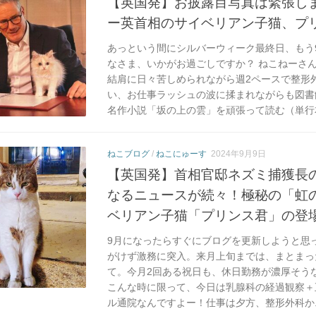
【英国発】お披露目写真は緊張しま
ー英首相のサイベリアン子猫、プ
あっという間にシルバーウィーク最終日、もう
なさま、いかがお過ごしですか？ ねこねーさ
結肩に日々苦しめられながら週2ペースで整形
い、お仕事ラッシュの波に揉まれながらも図書
名作小説「坂の上の雲」を頑張って読む（単行本.
ねこブログ
/
ねこにゅーす
2024年9月9日
【英国発】首相官邸ネズミ捕獲長
なるニュースが続々！極秘の「虹
ベリアン子猫「プリンス君」の登
9月になったらすぐにブログを更新しようと思
がけず激務に突入。来月上旬までは、まとまっ
て。今月2回ある祝日も、休日勤務が濃厚そう
こんな時に限って、今日は乳腺科の経過観察＋
ル通院なんですよー！仕事は夕方、整形外科か..