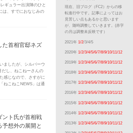
のレギュラー出演陣のひと
現在、旧ブログ（FC2）からの移
んには、すでにおなじみの
転進行中です。記事によってはお
見苦しい点もあるかと思います
が、随時調整していきます。(赤字
の月は調整未反映です）
2021年
1/2
/3/4/5
した首相官邸ネズ
2020年
1/2/3/4/5/6/7/8/9/10/11/12
2019年
1/2/3/4/5/6/7/8/9/10/11/12
いましたが、シルバーウ
月だし、ねこねーさんの
2018年
1/2/3/4/5/6/7/8/9/10/11/12
た感じなので、さすがに
2017年
1/2/3/4/5/6/7/8/9/10/11/12
「ねこねこNEWS」は通
2016年
1/2/3/4/5/6/7/8/9/10/11/12
2015年
1/2/3/4/5/6/7/8/9/10/11/12
2014年
1/2/3/4/5/6/7/8/9/10/11/12
ダント氏が首相戦
2013年
1/2/3/4/5/6/7/8/9/10/11/12
る予想外の展開と