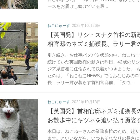
ースをお届けし続けている最...
ねこにゅーす
2022年10月26日
【英国発】リシ・スナク首相の新
相官邸のネズミ捕獲長、ラリー君
引き続き、お仕事バタバタ状態の中、ねこねー
続けていた英国政権の動きは昨日、42歳のリ
ジア系首相に任命されて決着がつきました。 
たのは、「ねこねこNEWS」でもおなじみの
長、ラリー君が暮らす首相官邸前。「ダウ...
ねこにゅーす
2022年10月13日
【英国発】首相官邸ネズミ捕獲長
お散歩中にキツネを追い払う勇姿
本日は、ねこねーさんの業務多忙のため、超サ
ます。といいながら、いつもそれなりの長さに