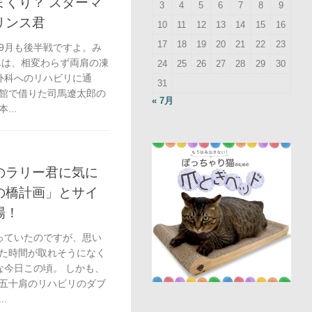
くり？ スターマ
3
4
5
6
7
8
9
リンス君
10
11
12
13
14
15
16
17
18
19
20
21
22
23
9月も後半戦ですよ。み
んは、相変わらず両肩の凍
24
25
26
27
28
29
30
外科へのリハビリに通
31
館で借りた司馬遼太郎の
« 7月
..
のラリー君に気に
の橋計画」とサイ
場！
っていたのですが、思い
た時間が取れそうになく
な今日この頃。 しかも、
五十肩のリハビリのダブ
.