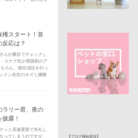
政権スタート！首
の反応は？
さんが横目でチェックし
シ・スナク氏が英国初のア
もちろん、就任演説を行っ
ロンドン在住のネズミ捕獲
のラリー君、夜の
を披露！
クッと高速更新で失礼し
なってしまうのですが
【ブログ移転状況】