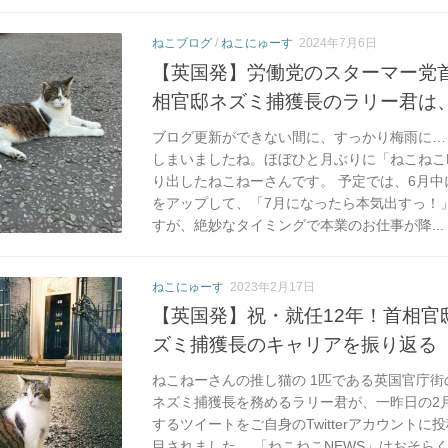
ねこブログ
/
ねこにゅーす
2024年7月6日
【英国発】労働党のスターマー党
相官邸ネズミ捕獲長のラリー君は
ブログ更新ができない間に、すっかり梅雨に…
しまいましたね。ほぼひと月ぶりに「ねこねこ
り出したねこねーさんです。 予定では、6月
をアップして、「7月になったら本気出すっ！
すが、絶妙なタイミングで本業のお仕事が降...
ねこにゅーす
2023年2月17日
【英国発】祝・就任12年！首相官
ズミ捕獲長のキャリアを振り返る
ねこねーさんの推し猫の 1匹である英国官庁
ネズミ捕獲長を務めるラリー君が、一昨日の2月
するツイートをご自身のTwitterアカウント
目されました。 「ねこねこNEWS」はおそら