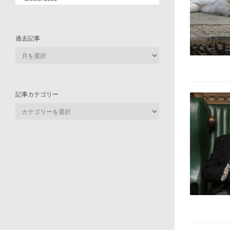
過去記事
過
去
記
事
記事カテゴリー
記
事
カ
テ
ゴ
リ
ー