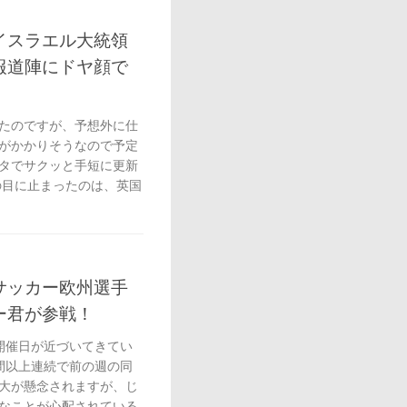
イスラエル大統領
報道陣にドヤ顔で
たのですが、予想外に仕
がかかりそうなので予定
rネタでサクッと手短に更新
の目に止まったのは、英国
サッカー欧州選手
ー君が参戦！
開催日が近づいてきてい
間以上連続で前の週の同
大が懸念されますが、じ
なことが心配されている