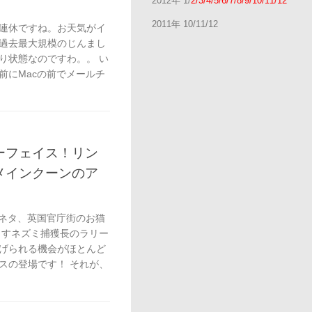
2012年 1/
2/3/4/5/6/7/8/9/10/11/12
2011年 10/11/12
連休ですね。お天気がイ
過去最大規模のじんまし
り状態なのですわ。。 い
前にMacの前でメールチ
ーフェイス！リン
メインクーンのア
番ネタ、英国官庁街のお猫
らすネズミ捕獲長のラリー
げられる機会がほとんど
スの登場です！ それが、